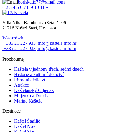
boriskatic77@gmail.com
«
2
3
4
5
6
7
8
9
10
11
»
Villa Nika, Kamberovo šetalište 30
21216 Kaštel Stari, Hrvatska
Wskazówki
+385 21 227 933
info@kastela-info.hr
+385 21 227 933
info@kastela-info.hr
Prozkoumej
Kaštela v jednom, třech, sedmi dnech
Historie a kulturní dědictví
Přírodní dědictví
Atrakce
Kaštelanský Crljenak
Miljenko a Dobrila
Marina Kaštela
Destinace
Kaštel Štafilić
Kaštel Novi
Kaštel Stari