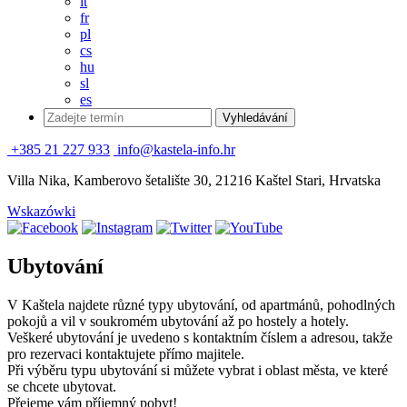
it
fr
pl
cs
hu
sl
es
+385 21 227 933
info@kastela-info.hr
Villa Nika, Kamberovo šetalište 30, 21216 Kaštel Stari, Hrvatska
Wskazówki
Ubytování
V Kaštela najdete různé typy ubytování, od apartmánů, pohodlných
pokojů a vil v soukromém ubytování až po hostely a hotely.
Veškeré ubytování je uvedeno s kontaktním číslem a adresou, takže
pro rezervaci kontaktujete přímo majitele.
Při výběru typu ubytování si můžete vybrat i oblast města, ve které
se chcete ubytovat.
Přejeme vám příjemný pobyt!