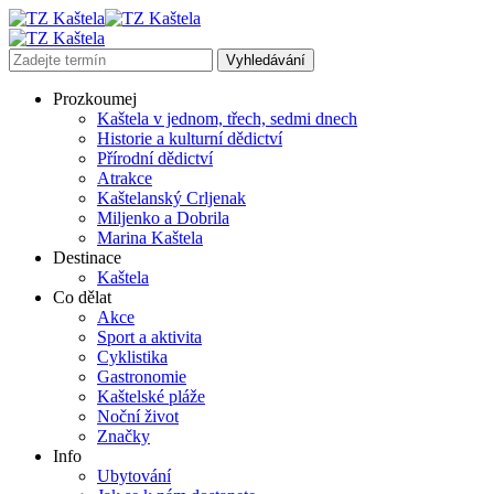
Prozkoumej
Kaštela v jednom, třech, sedmi dnech
Historie a kulturní dědictví
Přírodní dědictví
Atrakce
Kaštelanský Crljenak
Miljenko a Dobrila
Marina Kaštela
Destinace
Kaštela
Co dělat
Akce
Sport a aktivita
Cyklistika
Gastronomie
Kaštelské pláže
Noční život
Značky
Info
Ubytování