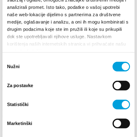
Barbara Ćevanić
analizirali promet. Isto tako, podatke o vašoj upotrebi
naše web-lokacije dijelimo s partnerima za društvene
Grginova 7, 21217 Kaštel Novi
medije, oglašavanje i analizu, a oni ih mogu kombinirati s
+385917607679
drugim podacima koje ste im pružili ili koje su prikupili
cbarbara23@net.hr
dok ste upotrebljavali njihove usluge. Nastavkom
1/3
korištenja naših internetskih stranica vi prihvaćate našu
upotrebu kolačića.
Barbara Kuzmanić
Odabir
Ponikvice 9, 21217 Kaštel Novi
Nužni
pristanka
+385915210214
barbarakuzmanic@yahoo.com
Za postavke
Barbara Žiger
F. Tuđmana 225, 21214 Kaštel Gomilica
Statistički
+385992465762
bziger@hotmail.com
Marketinški
Benita Vladušić