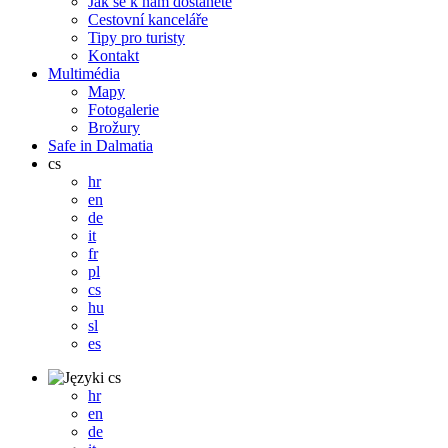
Jak se k nám dostanete
Cestovní kanceláře
Tipy pro turisty
Kontakt
Multimédia
Mapy
Fotogalerie
Brožury
Safe in Dalmatia
cs
hr
en
de
it
fr
pl
cs
hu
sl
es
cs
hr
en
de