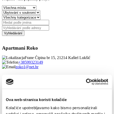
Apartmani Roko
Frane Ćipina br 15, 21214 Kaštel Lukšić
+38599323149
zoko1@net.hr
Apartmani Tomas
Cesta dr. Franje Tuđmana 633, 21214 Kaštel Lukšić
+385953913903
Ova web-stranica koristi kolačiće
ksenija.osijek67@gmail.com
Kolačiće upotrebljavamo kako bismo personalizirali
1/4
sadržaj i oglase, omogućili značajke društvenih medija i