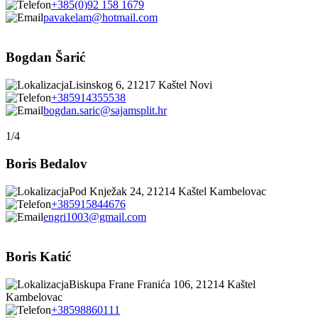
+385(0)92 158 1679
pavakelam@hotmail.com
Bogdan Šarić
Lisinskog 6, 21217 Kaštel Novi
+385914355538
bogdan.saric@sajamsplit.hr
1/4
Boris Bedalov
Pod Knježak 24, 21214 Kaštel Kambelovac
+385915844676
engri1003@gmail.com
Boris Katić
Biskupa Frane Franića 106, 21214 Kaštel
Kambelovac
+38598860111