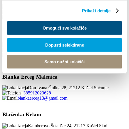
Kralja Krešimira 58, 21214 Kaštel Kambelovac
Prikaži detalje
0955383373
benitavladusic@gmail.com
Omogući sve kolačiće
Biserka Kovač
F. Tuđmana 77, 21212 Kaštel Sućurac
Dopusti selektirane
+385914442245
grgokovac@gmail.com
Samo nužni kolačići
1/4
Blanka Erceg Malenica
Don Ivana Čulina 28, 21212 Kaštel Sućurac
+385912023628
blankaerceg13@gmail.com
Blaženka Kelam
Kamberovo Šetalište 24, 21217 Kaštel Stari