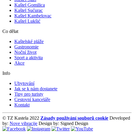
Kaštel Gomilica
Kaštel Sućurac
Kaštel Kambelovac
Kaštel Lukšić
Co dělat
Kaštelské pláže
Gastronomie
Noční život
Sport a aktivita
Akce
Info
Ubytování
Jak se k nám dostanete
Tipy pro turisty
Cestovní kanceláře
Kontakt
© TZ Kastela 2022
Zásady používání souborů cookie
Developed
by:
Nove vibracije
Design by:
Signed Design