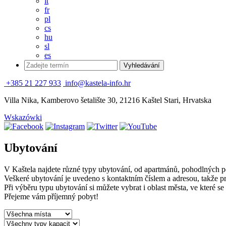
it
fr
pl
cs
hu
sl
es
+385 21 227 933
info@kastela-info.hr
Villa Nika, Kamberovo šetalište 30, 21216 Kaštel Stari, Hrvatska
Wskazówki
Ubytování
V Kaštela najdete různé typy ubytování, od apartmánů, pohodlných po
Veškeré ubytování je uvedeno s kontaktním číslem a adresou, takže pr
Při výběru typu ubytování si můžete vybrat i oblast města, ve které se
Přejeme vám příjemný pobyt!