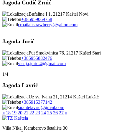
Jagoda Ćudić Zrnić
Bufaline I 1, 21217 Kaštel Novi
+385959069758
croatianstrawberry@yahoo.com
Jagoda Jurić
Put Smokvinica 76, 21217 Kaštel Stari
+385955882476
visnja.juric.4@gmail.com
1/4
Jagoda Lavrić
Uz sv. Ivana 21, 21214 Kaštel Lukšić
+385915377142
sirantelavric@gmail.com
«
18
19
20
21
22
23
24
25
26
27
»
Villa Nika, Kamberovo šetalište 30