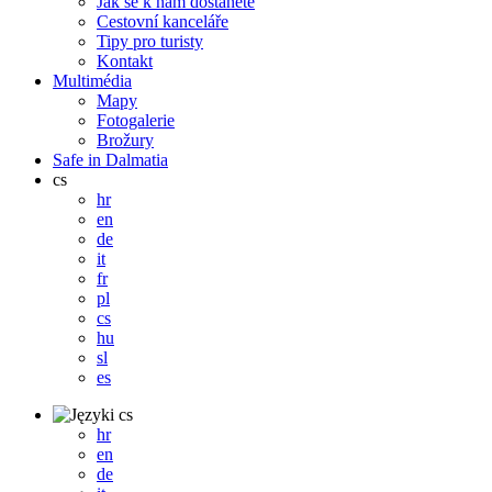
Jak se k nám dostanete
Cestovní kanceláře
Tipy pro turisty
Kontakt
Multimédia
Mapy
Fotogalerie
Brožury
Safe in Dalmatia
cs
hr
en
de
it
fr
pl
cs
hu
sl
es
cs
hr
en
de