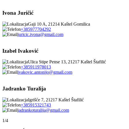
Ivona Juričić
Gaji 10 A, 21214 Kaštel Gomilica
+385977704292
juricic.ivona@gmail.com
Izabel Ivaković
Ulica Stipe Pense 13, 21217 Kaštel Štafilić
+385911978013
ivakovic.antonijo@gmail.com
Jadranko Turalija
Igrišće 7, 21217 Kaštel Štafilić
+385915321743
jadrankoturalija@gmail.com
1/4