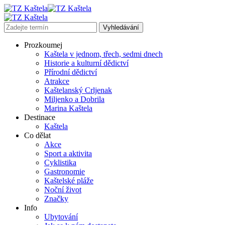
Prozkoumej
Kaštela v jednom, třech, sedmi dnech
Historie a kulturní dědictví
Přírodní dědictví
Atrakce
Kaštelanský Crljenak
Miljenko a Dobrila
Marina Kaštela
Destinace
Kaštela
Co dělat
Akce
Sport a aktivita
Cyklistika
Gastronomie
Kaštelské pláže
Noční život
Značky
Info
Ubytování