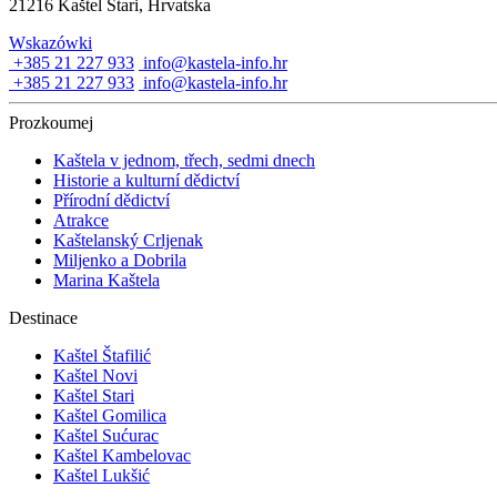
21216 Kaštel Stari, Hrvatska
Wskazówki
+385 21 227 933
info@kastela-info.hr
+385 21 227 933
info@kastela-info.hr
Prozkoumej
Kaštela v jednom, třech, sedmi dnech
Historie a kulturní dědictví
Přírodní dědictví
Atrakce
Kaštelanský Crljenak
Miljenko a Dobrila
Marina Kaštela
Destinace
Kaštel Štafilić
Kaštel Novi
Kaštel Stari
Kaštel Gomilica
Kaštel Sućurac
Kaštel Kambelovac
Kaštel Lukšić