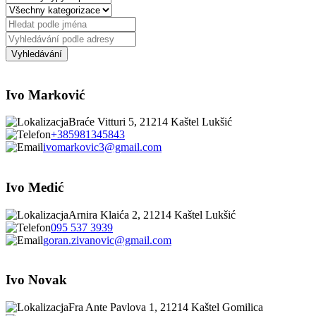
Ivo Marković
Braće Vitturi 5, 21214 Kaštel Lukšić
+385981345843
ivomarkovic3@gmail.com
Ivo Medić
Arnira Klaića 2, 21214 Kaštel Lukšić
095 537 3939
goran.zivanovic@gmail.com
Ivo Novak
Fra Ante Pavlova 1, 21214 Kaštel Gomilica