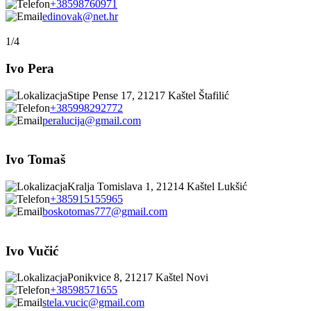
+38598760971
edinovak@net.hr
1/4
Ivo Pera
Stipe Pense 17, 21217 Kaštel Štafilić
+385998292772
peralucija@gmail.com
Ivo Tomaš
Kralja Tomislava 1, 21214 Kaštel Lukšić
+385915155965
boskotomas777@gmail.com
Ivo Vučić
Ponikvice 8, 21217 Kaštel Novi
+38598571655
stela.vucic@gmail.com