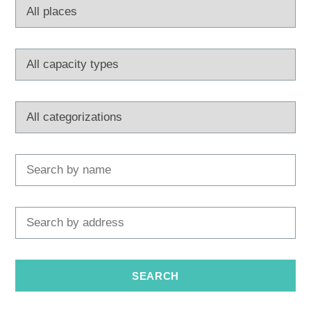
Tourist office
Safe in Dalmatia
en
+385 21 227 933
info@kastela-info.hr
Villa Nika, Kamberovo šetalište 30,
Directions
21216 Kaštel Stari, Hrvatska