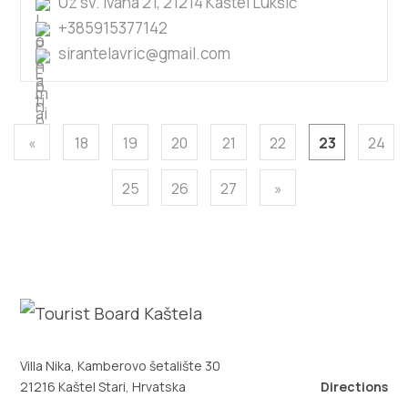
Uz sv. Ivana 21, 21214 Kaštel Lukšić
+385915377142
sirantelavric@gmail.com
«
18
19
20
21
22
23
24
25
26
27
»
Villa Nika, Kamberovo šetalište 30
21216 Kaštel Stari, Hrvatska
Directions