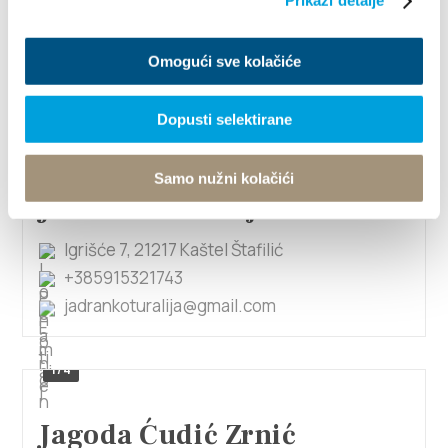
Prikaži detalje
Izabel Ivaković
Ulica Stipe Pense 13, 21217 Kaštel Štafilić
Omogući sve kolačiće
+385911978013
ivakovic.antonijo@gmail.com
Dopusti selektirane
Samo nužni kolačići
Jadranko Turalija
Igrišće 7, 21217 Kaštel Štafilić
+385915321743
jadrankoturalija@gmail.com
1/4
Jagoda Ćudić Zrnić