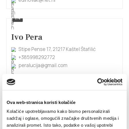
1/4
Ivo Pera
Stipe Pense 17, 21217 Kaštel Štafilić
+385998292772
peralucija@gmail.com
Ivo Tomaš
Ova web-stranica koristi kolačiće
Kralja Tomislava 1, 21214 Kaštel Lukšić
Kolačiće upotrebljavamo kako bismo personalizirali
+385915155965
sadržaj i oglase, omogućili značajke društvenih medija i
boskotomas777@gmail.com
analizirali promet. Isto tako, podatke o vašoj upotrebi