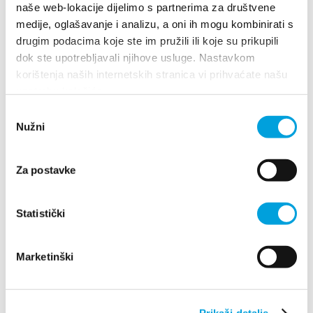
naše web-lokacije dijelimo s partnerima za društvene
medije, oglašavanje i analizu, a oni ih mogu kombinirati s
drugim podacima koje ste im pružili ili koje su prikupili
Ivo Vučić
dok ste upotrebljavali njihove usluge. Nastavkom
korištenja naših internetskih stranica vi prihvaćate našu
Ponikvice 8, 21217 Kaštel Novi
upotrebu kolačića.
+38598571655
Odabir
stela.vucic@gmail.com
Nužni
pristanka
Za postavke
Ivona Juričić
Gaji 10 A, 21214 Kaštel Gomilica
Statistički
+385977704292
juricic.ivona@gmail.com
Marketinški