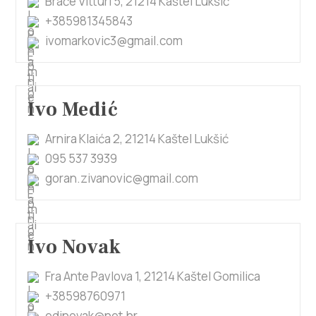
Braće Vitturi 5, 21214 Kaštel Lukšić
+385981345843
ivomarkovic3@gmail.com
Ivo Medić
Arnira Klaića 2, 21214 Kaštel Lukšić
095 537 3939
goran.zivanovic@gmail.com
Ivo Novak
Fra Ante Pavlova 1, 21214 Kaštel Gomilica
+38598760971
edinovak@net.hr