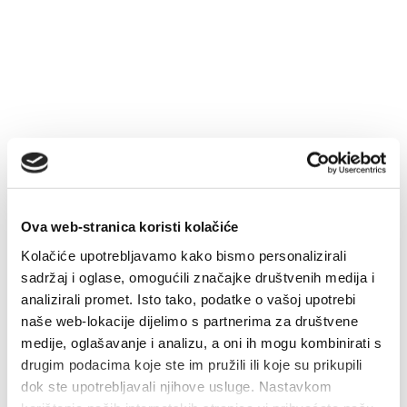
Multimédia
Safe in Dalmatia
cs
+385 21 227 933
Ova web-stranica koristi kolačiće
info@kastela-info.hr
Kolačiće upotrebljavamo kako bismo personalizirali
sadržaj i oglase, omogućili značajke društvenih medija i
analizirali promet. Isto tako, podatke o vašoj upotrebi
Villa Nika, Kamberovo šetalište 30,
naše web-lokacije dijelimo s partnerima za društvene
Wskazówki
21216 Kaštel Stari, Hrvatska
medije, oglašavanje i analizu, a oni ih mogu kombinirati s
drugim podacima koje ste im pružili ili koje su prikupili
dok ste upotrebljavali njihove usluge. Nastavkom