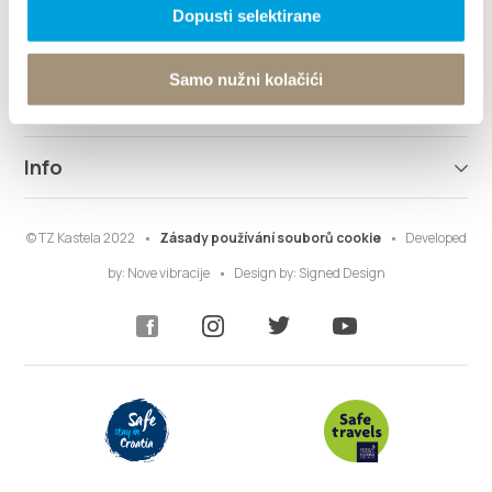
Dopusti selektirane
Destinace
Samo nužni kolačići
Co dělat
Info
© TZ Kastela 2022
Zásady používání souborů cookie
Developed
by:
Nove vibracije
Design by:
Signed Design