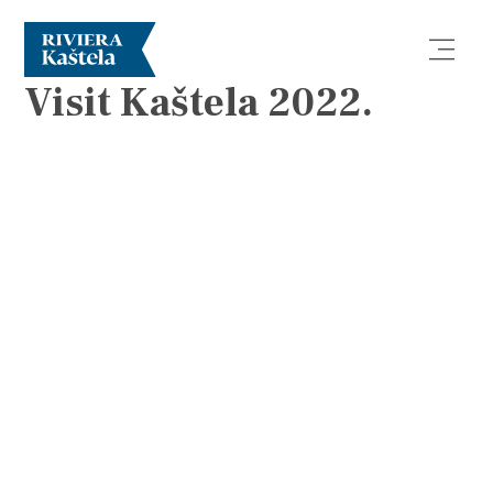
BROŽURY
Visit Kaštela 2022.
Prozkoumej
Destinace
Co dělat
Info