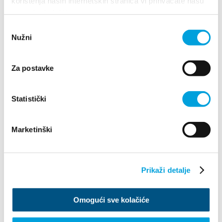
korištenja naših internetskih stranica vi prihvaćate našu
upotrebu kolačića.
Odabir
Nužni
pristanka
Za postavke
Statistički
Villa Nika, Kamberovo šetalište 30
21216 Kaštel Stari, Hrvatska
Wskazówki
Marketinški
+385 21 227 933
info@kastela-info.hr
Prikaži detalje
Omogući sve kolačiće
Prozkoumej