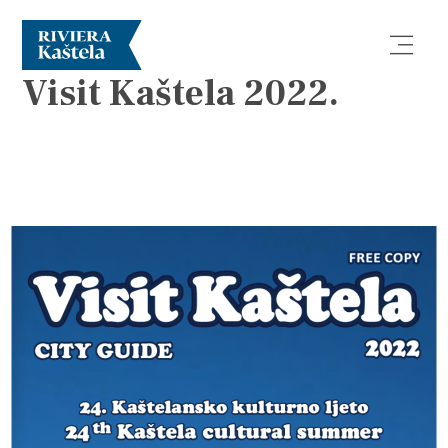
BROCHURES
Visit Kaštela 2022.
Explore
Destination
What to do
2022
Info
24. Kaštelansko kulturno ljeto
th24
Kaštela cultural summer