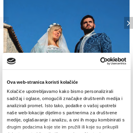
Multimedia
Tourist office
Safe in Dalmatia
en
+385 21 227 933
Ova web-stranica koristi kolačiće
Kolačiće upotrebljavamo kako bismo personalizirali
info@kastela-info.hr
sadržaj i oglase, omogućili značajke društvenih medija i
analizirali promet. Isto tako, podatke o vašoj upotrebi
naše web-lokacije dijelimo s partnerima za društvene
Villa Nika, Kamberovo šetalište 30,
medije, oglašavanje i analizu, a oni ih mogu kombinirati s
Directions
21216 Kaštel Stari, Hrvatska
drugim podacima koje ste im pružili ili koje su prikupili