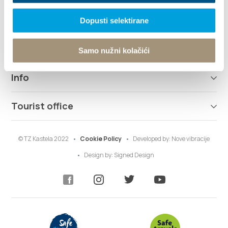
Destination
Dopusti selektirane
What to do
Samo nužni kolačići
Info
Tourist office
© TZ Kastela 2022
Cookie Policy
Developed by:
Nove vibracije
Design by:
Signed Design