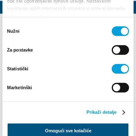
dok ste upotrebljavali njihove usluge. Nastavkom
1 / 52
korištenja naših internetskih stranica vi prihvaćate našu
upotrebu kolačića.
Odabir
Nužni
pristanka
Za postavke
Villa Nika, Kamberovo šetalište 30
Statistički
21216 Kaštel Stari, Hrvatska
Directions
+385 21 227 933
Marketinški
info@kastela-info.hr
Prikaži detalje
Explore
Omogući sve kolačiće