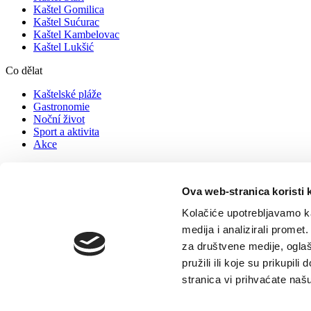
Kaštel Gomilica
Kaštel Sućurac
Kaštel Kambelovac
Kaštel Lukšić
Co dělat
Kaštelské pláže
Gastronomie
Noční život
Sport a aktivita
Akce
Info
Ova web-stranica koristi 
Ubytování
Jak se k nám dostanete
Kolačiće upotrebljavamo ka
Tipy pro turisty
Cestovní kanceláře
medija i analizirali promet
Kontakt
za društvene medije, oglaš
pružili ili koje su prikupil
© TZ Kastela 2022
Zásady používání souborů cookie
Developed 
stranica vi prihvaćate naš