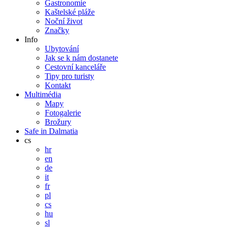
Gastronomie
Kaštelské pláže
Noční život
Značky
Info
Ubytování
Jak se k nám dostanete
Cestovní kanceláře
Tipy pro turisty
Kontakt
Multimédia
Mapy
Fotogalerie
Brožury
Safe in Dalmatia
cs
hr
en
de
it
fr
pl
cs
hu
sl