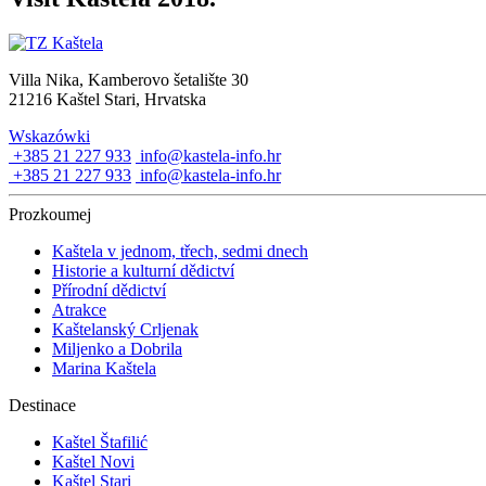
Villa Nika, Kamberovo šetalište 30
21216 Kaštel Stari, Hrvatska
Wskazówki
+385 21 227 933
info@kastela-info.hr
+385 21 227 933
info@kastela-info.hr
Prozkoumej
Kaštela v jednom, třech, sedmi dnech
Historie a kulturní dědictví
Přírodní dědictví
Atrakce
Kaštelanský Crljenak
Miljenko a Dobrila
Marina Kaštela
Destinace
Kaštel Štafilić
Kaštel Novi
Kaštel Stari