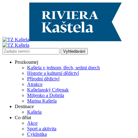
Prozkoumej
Kaštela v jednom, třech, sedmi dnech
Historie a kulturní dědictví
Přírodní dědictví
Atrakce
Kaštelanský Crljenak
Miljenko a Dobrila
Marina Kaštela
Destinace
Kaštela
Co dělat
Akce
Sport a aktivita
Cyklistika