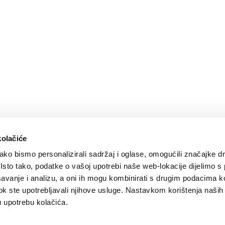
kolačiće
ko bismo personalizirali sadržaj i oglase, omogućili značajke d
. Isto tako, podatke o vašoj upotrebi naše web-lokacije dijelimo s
avanje i analizu, a oni ih mogu kombinirati s drugim podacima k
i dok ste upotrebljavali njihove usluge. Nastavkom korištenja naših
by:
Nove vibracije
Design by:
Signed Design
u upotrebu kolačića.