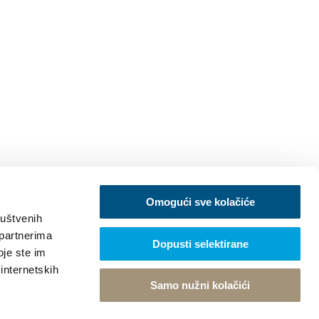
Omogući sve kolačiće
ruštvenih
 partnerima
Dopusti selektirane
oje ste im
 internetskih
Samo nužni kolačići