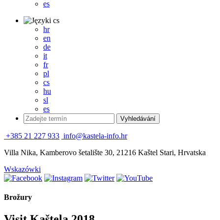
es
cs
hr
en
de
it
fr
pl
cs
hu
sl
es
+385 21 227 933
info@kastela-info.hr
Villa Nika, Kamberovo šetalište 30, 21216 Kaštel Stari, Hrvatska
Wskazówki
Brožury
Visit Kaštela 2018.