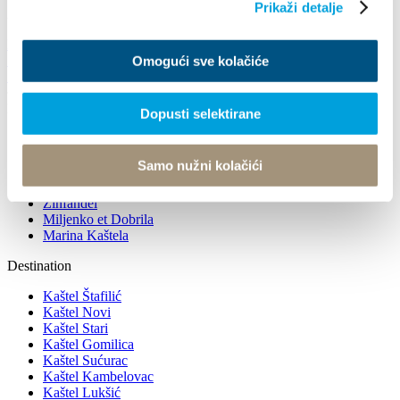
Prikaži detalje
21216 Kaštel Stari, Hrvatska
Les directions
+385 21 227 933
info@kastela-info.hr
Omogući sve kolačiće
+385 21 227 933
info@kastela-info.hr
Rechercher
Dopusti selektirane
Kaštela en une, trois, sept jours
Histoire et patrimoine culturel
Samo nužni kolačići
Patrimoine naturel
Attractions
Zinfandel
Miljenko et Dobrila
Marina Kaštela
Destination
Kaštel Štafilić
Kaštel Novi
Kaštel Stari
Kaštel Gomilica
Kaštel Sućurac
Kaštel Kambelovac
Kaštel Lukšić