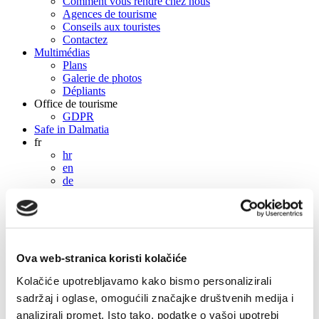
Comment vous rendre chez nous
Agences de tourisme
Conseils aux touristes
Contactez
Multimédias
Plans
Galerie de photos
Dépliants
Office de tourisme
GDPR
Safe in Dalmatia
fr
hr
en
de
it
fr
pl
cs
hu
sl
Ova web-stranica koristi kolačiće
es
Kolačiće upotrebljavamo kako bismo personalizirali
fr
sadržaj i oglase, omogućili značajke društvenih medija i
hr
analizirali promet. Isto tako, podatke o vašoj upotrebi