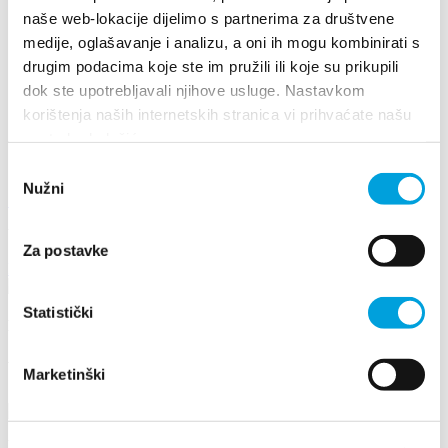
en
naše web-lokacije dijelimo s partnerima za društvene
de
it
medije, oglašavanje i analizu, a oni ih mogu kombinirati s
fr
drugim podacima koje ste im pružili ili koje su prikupili
pl
dok ste upotrebljavali njihove usluge. Nastavkom
cs
hu
korištenja naših internetskih stranica vi prihvaćate našu
sl
upotrebu kolačića.
es
Odabir
Nužni
pristanka
+385 21 227 933
info@kastela-info.hr
Villa Nika, Kamberovo šetalište 30, 21216 Kaštel Stari, Hrvatska
Za postavke
Les directions
Statistički
Dépliants
Visit Kaštela 2018.
Marketinški
Villa Nika, Kamberovo šetalište 30