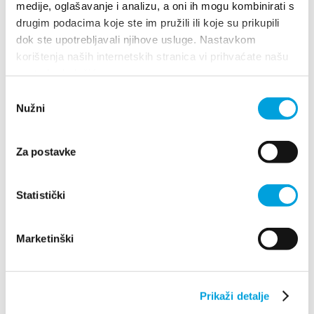
medije, oglašavanje i analizu, a oni ih mogu kombinirati s
drugim podacima koje ste im pružili ili koje su prikupili
Nostalgie - Dny kaštelské
dok ste upotrebljavali njihove usluge. Nastavkom
korištenja naših internetskih stranica vi prihvaćate našu
tradice
upotrebu kolačića.
Odabir
Nužni
pristanka
CZYTAJ WIĘCEJ
Za postavke
Statistički
Marketinški
Villa Nika, Kamberovo šetalište 30
Prikaži detalje
21216 Kaštel Stari, Hrvatska
Wskazówki