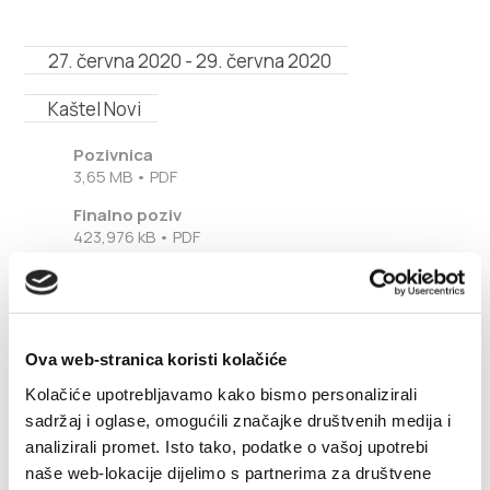
Safe in Dalmatia
27. června 2020 - 29. června 2020
cs
Kaštel Novi
Pozivnica
+385 21 227 933
3,65 MB • PDF
Finalno poziv
423,976 kB • PDF
info@kastela-info.hr
Pozivnica engleski
3,708 MB • PDF
Villa Nika, Kamberovo šetalište 30,
Wskazówki
21216 Kaštel Stari, Hrvatska
Ova web-stranica koristi kolačiće
Kolačiće upotrebljavamo kako bismo personalizirali
sadržaj i oglase, omogućili značajke društvenih medija i
analizirali promet. Isto tako, podatke o vašoj upotrebi
naše web-lokacije dijelimo s partnerima za društvene