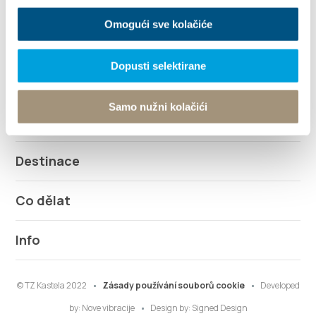
+385 21 227 933
Omogući sve kolačiće
info@kastela-info.hr
Dopusti selektirane
Samo nužni kolačići
Prozkoumej
Destinace
Co dělat
Info
© TZ Kastela 2022
Zásady používání souborů cookie
Developed
by:
Nove vibracije
Design by:
Signed Design