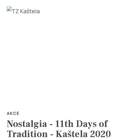
Prozkoumej
Destinace
Co dělat
Info
AKCE
Nostalgia - 11th Days of
Multimédia
Tradition - Kaštela 2020