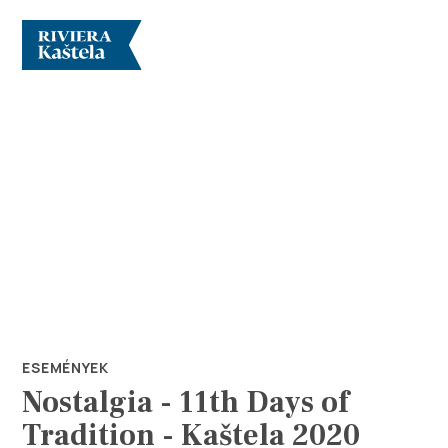
Vizsgálja meg
Rendeltetési hely
Mit kell tenni?
ESEMÉNYEK
Nostalgia - 11th Days of
Info
Tradition - Kaštela 2020