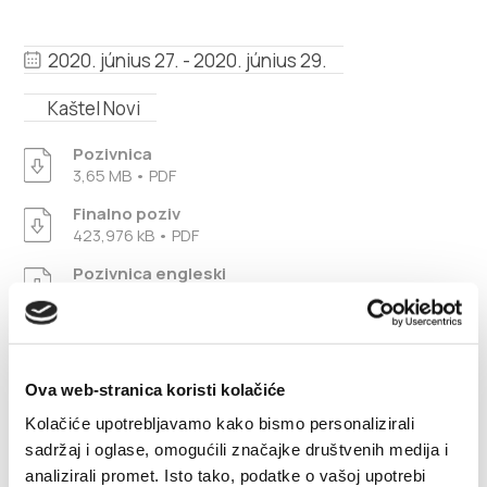
Multimédia
2020. június 27. - 2020. június 29.
Safe in Dalmatia
Kaštel Novi
hu
Pozivnica
3,65 MB • PDF
Finalno poziv
+385 21 227 933
423,976 kB • PDF
Pozivnica engleski
info@kastela-info.hr
3,708 MB • PDF
Villa Nika, Kamberovo šetalište 30,
Ova web-stranica koristi kolačiće
Útvonalak
21216 Kaštel Stari, Hrvatska
Kolačiće upotrebljavamo kako bismo personalizirali
sadržaj i oglase, omogućili značajke društvenih medija i
analizirali promet. Isto tako, podatke o vašoj upotrebi