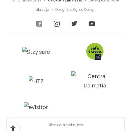
© TZ Kastela 2022
Cookie-szabályzat
Developed by:
Nove
vibracije
Design by:
Signed Design
Vissza a tetejére