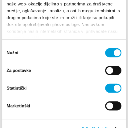
naše web-lokacije dijelimo s partnerima za društvene
medije, oglašavanje i analizu, a oni ih mogu kombinirati s
Nosztalgia - Kaštela
drugim podacima koje ste im pružili ili koje su prikupili
dok ste upotrebljavali njihove usluge. Nastavkom
hagyományok napjai
korištenja naših internetskih stranica vi prihvaćate našu
upotrebu kolačića.
OLVASS TOVÁBB
Odabir
Nužni
pristanka
Za postavke
Statistički
Marketinški