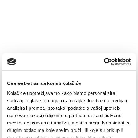
Multimedia
Tourist office
Safe in Dalmatia
it
+385 21 227 933
Ova web-stranica koristi kolačiće
Kolačiće upotrebljavamo kako bismo personalizirali
info@kastela-info.hr
sadržaj i oglase, omogućili značajke društvenih medija i
analizirali promet. Isto tako, podatke o vašoj upotrebi
naše web-lokacije dijelimo s partnerima za društvene
Villa Nika, Kamberovo šetalište 30,
medije, oglašavanje i analizu, a oni ih mogu kombinirati s
Indicazioni
21216 Kaštel Stari, Hrvatska
drugim podacima koje ste im pružili ili koje su prikupili
dok ste upotrebljavali njihove usluge. Nastavkom