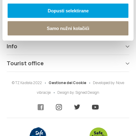
Dopusti selektirane
Destinazione
Cosa fare
Samo nužni kolačići
Info
Tourist office
© TZ Kastela 2022
Gestione dei Cookie
Developed by:
Nove
vibracije
Design by:
Signed Design