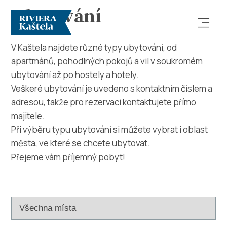
Ubytování
V Kaštela najdete různé typy ubytování, od
apartmánů, pohodlných pokojů a vil v soukromém
ubytování až po hostely a hotely.
Veškeré ubytování je uvedeno s kontaktním číslem a
adresou, takže pro rezervaci kontaktujete přímo
majitele.
Prozkoumej
Při výběru typu ubytování si můžete vybrat i oblast
města, ve které se chcete ubytovat.
Destinace
Přejeme vám příjemný pobyt!
Co dělat
Info