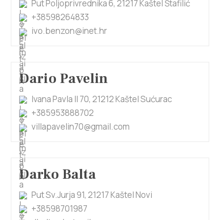
Put Poljoprivrednika 6, 21217 Kaštel Štafilić
+38598264833
ivo.benzon@inet.hr
Dario Pavelin
Ivana Pavla II 70, 21212 Kaštel Sućurac
+385953888702
villapavelin70@gmail.com
Darko Balta
Put Sv.Jurja 91, 21217 Kaštel Novi
+38598701987