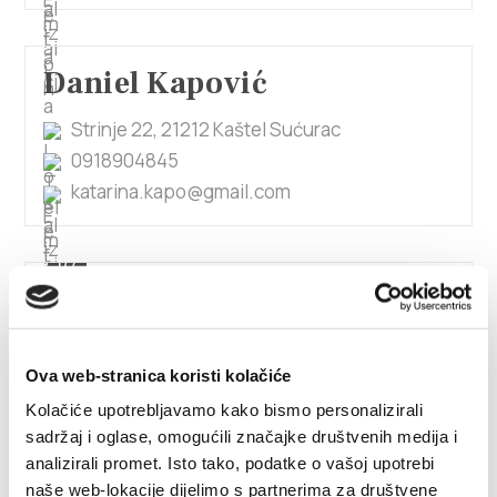
Daniel Kapović
Strinje 22, 21212 Kaštel Sućurac
0918904845
katarina.kapo@gmail.com
1/7
Danijela Baldić
Ova web-stranica koristi kolačiće
Brce1, 21217 Kaštel Stari
+38598589830
Kolačiće upotrebljavamo kako bismo personalizirali
sadržaj i oglase, omogućili značajke društvenih medija i
danijela.baldic@gmail.com
analizirali promet. Isto tako, podatke o vašoj upotrebi
naše web-lokacije dijelimo s partnerima za društvene