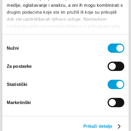
medije, oglašavanje i analizu, a oni ih mogu kombinirati s
Danijela Čavka
drugim podacima koje ste im pružili ili koje su prikupili
dok ste upotrebljavali njihove usluge. Nastavkom
PUT STRINJE 35, 21212 Kaštel Sućurac
korištenja naših internetskih stranica vi prihvaćate našu
upotrebu kolačića.
+385915485045
ca.danijela@gmail.com
Odabir
Nužni
pristanka
1/4
Za postavke
Danijela Ivković - Cigić
Statistički
Stjepana Štafileja 17, 21217 Kaštel Štafilić
+385915239404
Marketinški
danci2308@gmail.com
Prikaži detalje