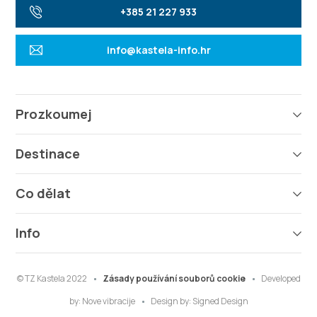
+385 21 227 933
info@kastela-info.hr
Prozkoumej
Destinace
Co dělat
Info
© TZ Kastela 2022
Zásady používání souborů cookie
Developed
by:
Nove vibracije
Design by:
Signed Design