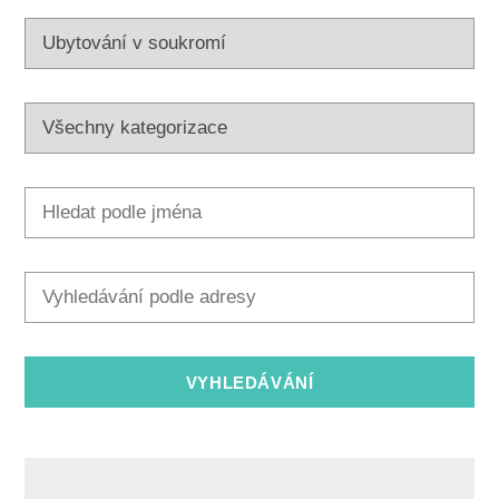
Multimédia
Safe in Dalmatia
cs
+385 21 227 933
info@kastela-info.hr
Villa Nika, Kamberovo šetalište 30,
Wskazówki
21216 Kaštel Stari, Hrvatska