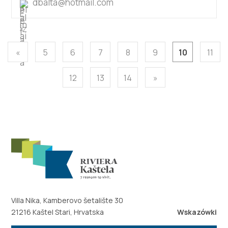
dbalta@hotmail.com
«
5
6
7
8
9
10
11
12
13
14
»
Villa Nika, Kamberovo šetalište 30
21216 Kaštel Stari, Hrvatska
Wskazówki