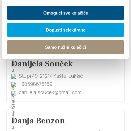
Danijela Krivić
Omogući sve kolačiće
Primorska ulica 36, 21214 Kaštel Gomilica
+385955244682
Dopusti selektirane
pansionkrivic@gmail.com
Samo nužni kolačići
Danijela Souček
Stupi 49, 21214 Kaštel Lukšić
+38598676169
danijela.soucek@gmail.com
Danja Benzon