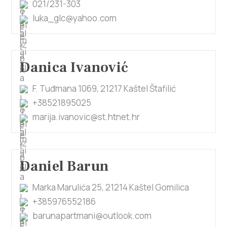
021/231-303
luka_glc@yahoo.com
Danica Ivanović
F. Tuđmana 1069, 21217 Kaštel Štafilić
+38521895025
marija.ivanovic@st.htnet.hr
Daniel Barun
Marka Marulića 25, 21214 Kaštel Gomilica
+385976552186
barunapartmani@outlook.com