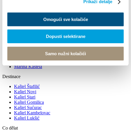
Prikaži detalje
Wskazówki
+385 21 227 933
info@kastela-info.hr
+385 21 227 933
info@kastela-info.hr
Omogući sve kolačiće
Prozkoumej
Kaštela v jednom, třech, sedmi dnech
Dopusti selektirane
Historie a kulturní dědictví
Přírodní dědictví
Atrakce
Samo nužni kolačići
Kaštelanský Crljenak
Miljenko a Dobrila
Marina Kaštela
Destinace
Kaštel Štafilić
Kaštel Novi
Kaštel Stari
Kaštel Gomilica
Kaštel Sućurac
Kaštel Kambelovac
Kaštel Lukšić
Co dělat