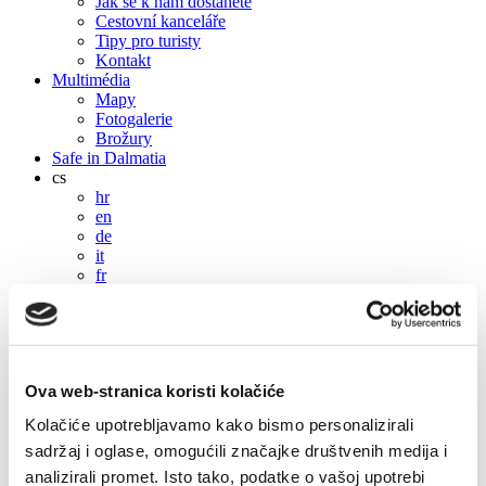
Jak se k nám dostanete
Cestovní kanceláře
Tipy pro turisty
Kontakt
Multimédia
Mapy
Fotogalerie
Brožury
Safe in Dalmatia
cs
hr
en
de
it
fr
pl
cs
hu
sl
es
Ova web-stranica koristi kolačiće
cs
Kolačiće upotrebljavamo kako bismo personalizirali
hr
en
sadržaj i oglase, omogućili značajke društvenih medija i
de
analizirali promet. Isto tako, podatke o vašoj upotrebi