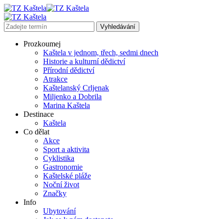
Prozkoumej
Kaštela v jednom, třech, sedmi dnech
Historie a kulturní dědictví
Přírodní dědictví
Atrakce
Kaštelanský Crljenak
Miljenko a Dobrila
Marina Kaštela
Destinace
Kaštela
Co dělat
Akce
Sport a aktivita
Cyklistika
Gastronomie
Kaštelské pláže
Noční život
Značky
Info
Ubytování