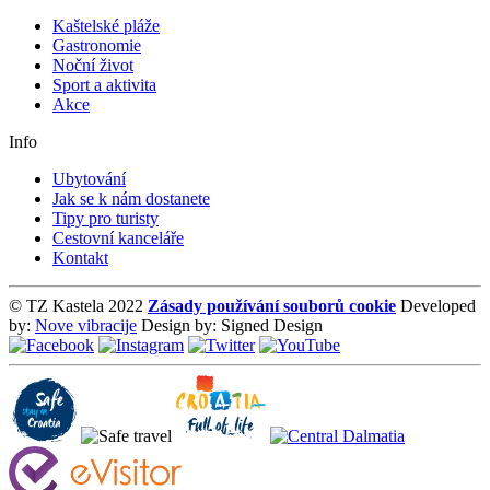
Kaštelské pláže
Gastronomie
Noční život
Sport a aktivita
Akce
Info
Ubytování
Jak se k nám dostanete
Tipy pro turisty
Cestovní kanceláře
Kontakt
© TZ Kastela 2022
Zásady používání souborů cookie
Developed
by:
Nove vibracije
Design by:
Signed Design