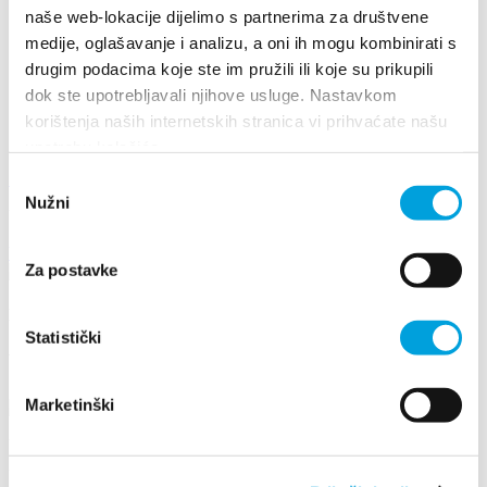
it
naše web-lokacije dijelimo s partnerima za društvene
fr
pl
medije, oglašavanje i analizu, a oni ih mogu kombinirati s
cs
drugim podacima koje ste im pružili ili koje su prikupili
hu
dok ste upotrebljavali njihove usluge. Nastavkom
sl
es
korištenja naših internetskih stranica vi prihvaćate našu
upotrebu kolačića.
+385 21 227 933
info@kastela-info.hr
Odabir
Nužni
pristanka
Villa Nika, Kamberovo šetalište 30, 21216 Kaštel Stari, Hrvatska
Wskazówki
Za postavke
Brožury
Statistički
Visit Kaštela 2017.
Marketinški
Villa Nika, Kamberovo šetalište 30
21216 Kaštel Stari, Hrvatska