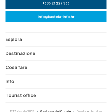
+385 21 227 933
info@kastela-info.hr
Esplora
Destinazione
Cosa fare
Info
Tourist office
© TZ Kastela 2022
Gestione dei Cookie
Developed by:
Nove