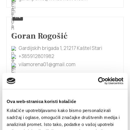
1/4
Goran Rogošić
Gardijskih brigada 1, 21217 Kaštel Stari
+385912801982
vilamorena01@gmail.com
Goran Šikić
Ova web-stranica koristi kolačiće
Pod Knježak 5, 21214 Kaštel Kambelovac
Kolačiće upotrebljavamo kako bismo personalizirali
+385915757188
sadržaj i oglase, omogućili značajke društvenih medija i
marelux.apartments@gmail.com
analizirali promet. Isto tako, podatke o vašoj upotrebi