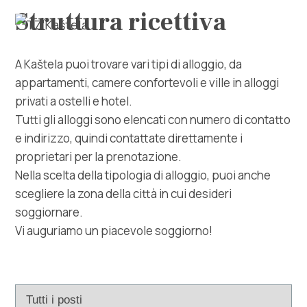
Struttura ricettiva
A Kaštela puoi trovare vari tipi di alloggio, da
appartamenti, camere confortevoli e ville in alloggi
privati ​​a ostelli e hotel.
Tutti gli alloggi sono elencati con numero di contatto
Esplora
e indirizzo, quindi contattate direttamente i
proprietari per la prenotazione.
Destinazione
Nella scelta della tipologia di alloggio, puoi anche
scegliere la zona della città in cui desideri
Cosa fare
soggiornare.
Vi auguriamo un piacevole soggiorno!
Info
Multimedia