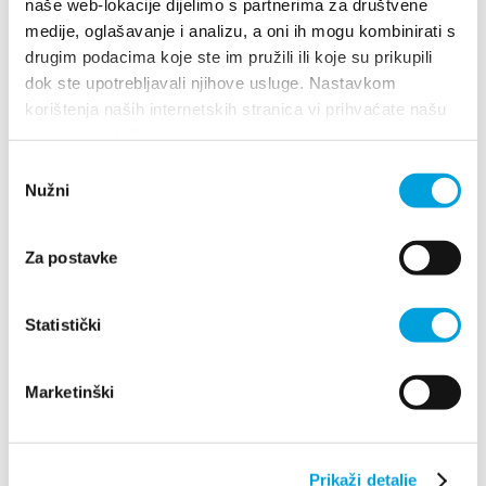
naše web-lokacije dijelimo s partnerima za društvene
medije, oglašavanje i analizu, a oni ih mogu kombinirati s
drugim podacima koje ste im pružili ili koje su prikupili
Goran Tešija
dok ste upotrebljavali njihove usluge. Nastavkom
korištenja naših internetskih stranica vi prihvaćate našu
KRALJICE MUČENIKA 21, 21217 Kaštel Stari
upotrebu kolačića.
+385917532607
Odabir
tesijadaniela@gmail.com
Nužni
pristanka
Za postavke
Gordana Erceg-Grgin
Statistički
Deankovićeva 28, 21217 Kaštel Novi
+385915213303
jogrgin@gmail.com
Marketinški
Prikaži detalje