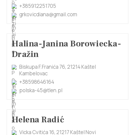
+385912251705
grkovicdiana@gmail.com
Halina-Janina Borowiecka-
Dražin
Biskupa F.Franića 76, 21214 Kaštel
Kambelovac
+38598646164
polska-45@tlen.pl
Helena Radić
Vicka Cvitića 16, 21217 Kaštel Novi