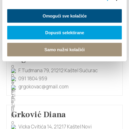
Gordana Višić
Franje Tuđmana 404, 21214 Kaštel Gomilica
Omogući sve kolačiće
223 370
gordana.visic@gmail.com
Dopusti selektirane
Samo nužni kolačići
Grgo Kovač
F.Tuđmana 79, 21212 Kaštel Sućurac
091 1804 959
grgokovac@gmail.com
Grković Diana
Vicka Cvitića 14, 21217 Kaštel Novi