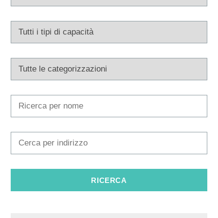
Tourist office
Safe in Dalmatia
it
+385 21 227 933
info@kastela-info.hr
Villa Nika, Kamberovo šetalište 30,
Indicazioni
21216 Kaštel Stari, Hrvatska