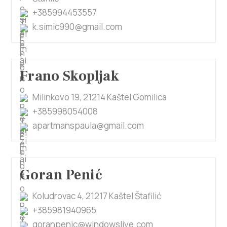
+385994453557
k.simic990@gmail.com
Frano Skopljak
Milinkovo 19, 21214 Kaštel Gomilica
+385998054008
apartmanspaula@gmail.com
Goran Penić
Koludrovac 4, 21217 Kaštel Štafilić
+385981940965
goranpenic@windowslive.com