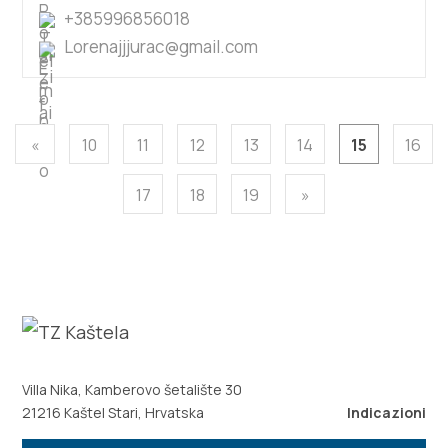
+385996856018
Lorenajjjurac@gmail.com
«
10
11
12
13
14
15
16
17
18
19
»
Villa Nika, Kamberovo šetalište 30
21216 Kaštel Stari, Hrvatska
Indicazioni