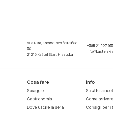
Villa Nika, Kamberovo šetalište
+385 21 227 93
30
info@kastela-in
21216 Kaštel Stari, Hrvatska
Cosa fare
Info
Spiaggie
Struttura rice
Gastronomia
Come arrivar
Dove uscire la sera
Consigli per i t