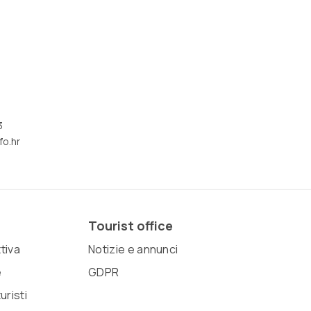
3
fo.hr
Tourist office
ttiva
Notizie e annunci
e
GDPR
uristi