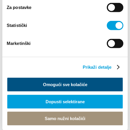
+385 21 227 933
Za postavke
info@kastela-info.hr
Statistički
Esplora
Marketinški
Destinazione
Prikaži detalje
Cosa fare
Omogući sve kolačiće
Info
Dopusti selektirane
Tourist office
Samo nužni kolačići
© TZ Kastela 2022
Gestione dei Cookie
Developed by:
Nove