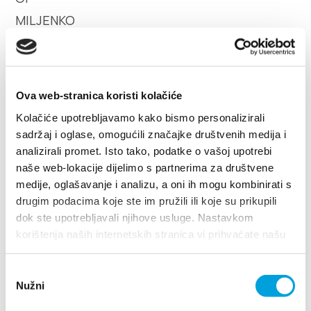
Multimedia
Tourist office
Safe in Dalmatia
Ova web-stranica koristi kolačiće
Kolačiće upotrebljavamo kako bismo personalizirali
it
sadržaj i oglase, omogućili značajke društvenih medija i
analizirali promet. Isto tako, podatke o vašoj upotrebi
naše web-lokacije dijelimo s partnerima za društvene
+385 21 227 933
medije, oglašavanje i analizu, a oni ih mogu kombinirati s
drugim podacima koje ste im pružili ili koje su prikupili
dok ste upotrebljavali njihove usluge. Nastavkom
info@kastela-info.hr
korištenja naših internetskih stranica vi prihvaćate našu
upotrebu kolačića.
Villa Nika, Kamberovo šetalište 30
Villa Nika, Kamberovo šetalište 30,
Odabir
21216 Kaštel Stari, Hrvatska
Indicazioni
Nužni
Indicazioni
pristanka
21216 Kaštel Stari, Hrvatska