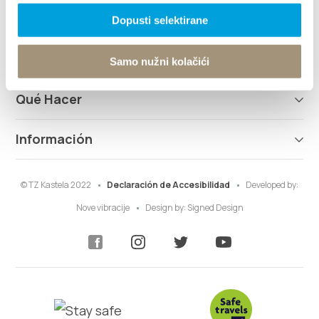
Explorar
Dopusti selektirane
Destino
Samo nužni kolačići
Qué Hacer
Información
© TZ Kastela 2022
Declaración de Accesibilidad
Developed by:
Nove vibracije
Design by:
Signed Design