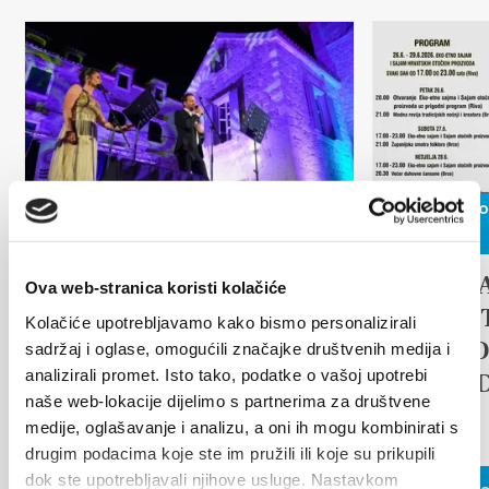
Multimedia
Safe in Dalmatia
es
17 de agosto de 2026
26 de junio
+385 21 227 933
de 2026
Arias under the stars
17th D
Ova web-stranica koristi kolačiće
info@kastela-info.hr
TRADI
Kolačiće upotrebljavamo kako bismo personalizirali
ETHNO
sadržaj i oglase, omogućili značajke društvenih medija i
LEER MÁS
Villa Nika, Kamberovo šetalište 30,
analizirali promet. Isto tako, podatke o vašoj upotrebi
ISLAN
Instrucciones
21216 Kaštel Stari, Hrvatska
naše web-lokacije dijelimo s partnerima za društvene
FAIR
medije, oglašavanje i analizu, a oni ih mogu kombinirati s
drugim podacima koje ste im pružili ili koje su prikupili
dok ste upotrebljavali njihove usluge. Nastavkom