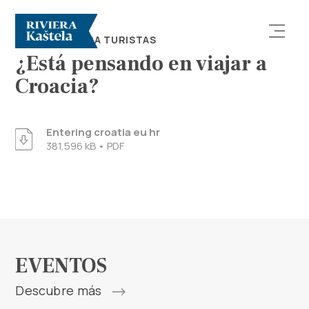
CONSEJOS PARA TURISTAS
¿Está pensando en viajar a
Croacia?
Entering croatia eu hr
381,596 kB • PDF
Explorar
Destino
Qué Hacer
EVENTOS
Información
Descubre más