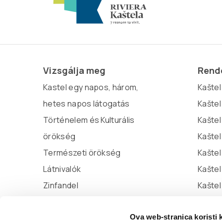
Vizsgálja meg
Rende
Kastel egy napos, három,
Kaštel 
hetes napos látogatás
Kaštel
Történelem és Kulturális
Kaštel
örökség
Kaštel
Természeti örökség
Kaštel
Látnivalók
Kašte
Zinfandel
Kaštel
Miljenko és Dobrila
Ova web-stranica koristi 
Marina Kaštela