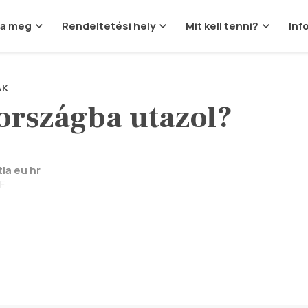
ja meg
Rendeltetési hely
Mit kell tenni?
Inf
AK
országba utazol?
ia eu hr
F