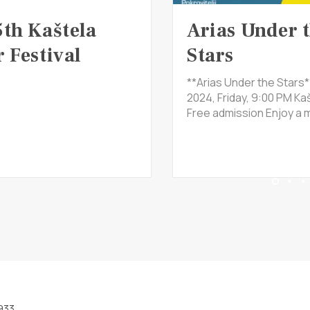
5th Kaštela
Arias Under 
 Festival
Stars
**Arias Under the Stars*
2024, Friday, 9:00 PM Kaš
Free admission Enjoy a m
933