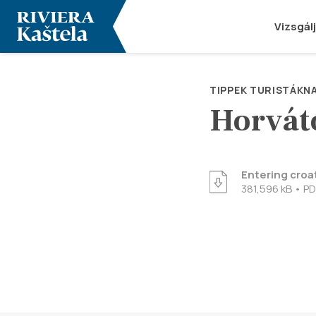
Vizsgál
TIPPEK TURISTÁKN
Horvát
Entering croat
381,596 kB • PD