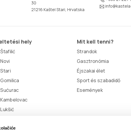
30
info@kastela-
21216 Kaštel Stari, Hrvatska
ltetési hely
Mit kell tenni?
Štafilić
Strandok
 Novi
Gasztronómia
 Stari
Éjszakai élet
 Gomilica
Sport és szabadidő
 Sućurac
Események
l Kambelovac
 Lukšić
kolačiće