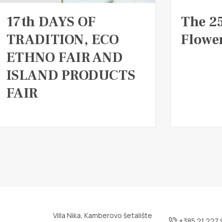
17th DAYS OF
The 2
TRADITION, ECO
Flower
ETHNO FAIR AND
ISLAND PRODUCTS
FAIR
Villa Nika, Kamberovo šetalište
+385 21 227 