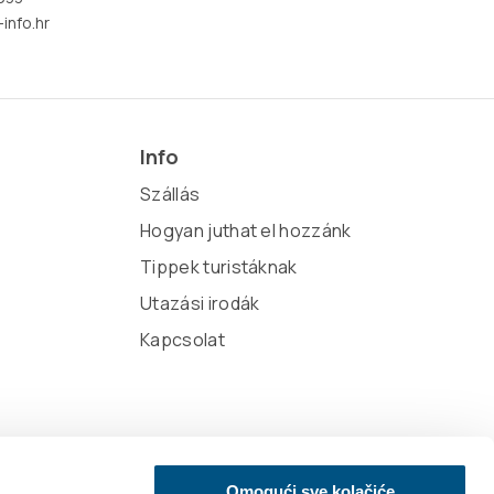
info.hr
Info
Szállás
Hogyan juthat el hozzánk
Tippek turistáknak
Utazási irodák
Kapcsolat
Omogući sve kolačiće