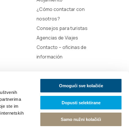
¿Cómo contactar con
nosotros?
Consejos para turistas
Agencias de Viajes
Contacto – oficinas de
información
Omogući sve kolačiće
ruštvenih
 partnerima
Dopusti selektirane
oje ste im
 internetskih
Samo nužni kolačići