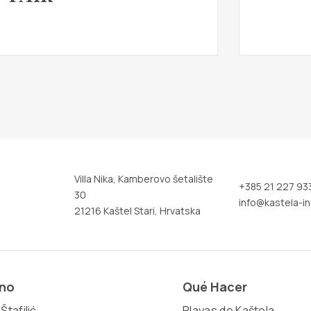
Villa Nika, Kamberovo šetalište
+385 21 227 93
30
info@kastela-in
21216 Kaštel Stari, Hrvatska
ino
Qué Hacer
Štafilić
Playas de Kaštela