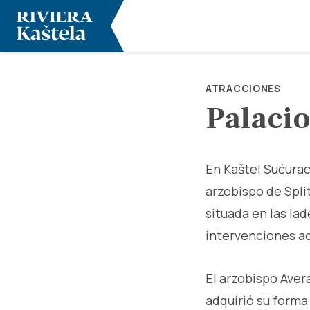
ATRACCIONES
Palacio
En Kaštel Sućurac
arzobispo de Split
situada en las lad
intervenciones ad
El arzobispo Avera
adquirió su forma