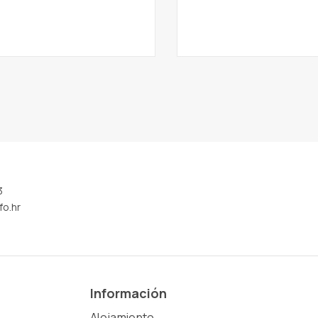
3
fo.hr
Información
Alojamiento