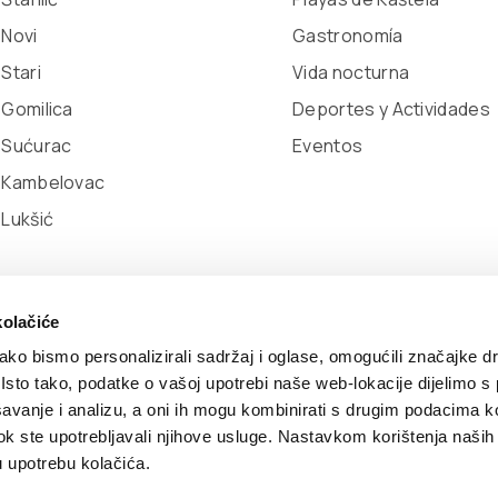
 Novi
Gastronomía
 Stari
Vida nocturna
 Gomilica
Deportes y Actividades
 Sućurac
Eventos
l Kambelovac
 Lukšić
kolačiće
ko bismo personalizirali sadržaj i oglase, omogućili značajke d
. Isto tako, podatke o vašoj upotrebi naše web-lokacije dijelimo s
avanje i analizu, a oni ih mogu kombinirati s drugim podacima k
d
Developed by:
Nove vibracije
Design by:
Signed Design
i dok ste upotrebljavali njihove usluge. Nastavkom korištenja naših
u upotrebu kolačića.