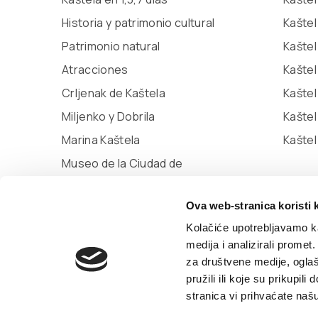
Historia y patrimonio cultural
Kaštel
Patrimonio natural
Kaštel
Atracciones
Kaštel
Crljenak de Kaštela
Kaštel
Miljenko y Dobrila
Kašte
Marina Kaštela
Kaštel
Museo de la Ciudad de
Kaštela
Ova web-stranica koristi 
Biblioteca de Kaštela
Kolačiće upotrebljavamo ka
medija i analizirali promet
za društvene medije, oglaš
© TZ Kastela 2022
Declaración de Accesibilida
pružili ili koje su prikupil
stranica vi prihvaćate naš