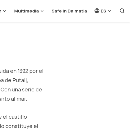
n
Multimedia
Safe in Dalmatia
ES
ida en 1392 por el
a de Putalj,
. Con una serie de
unto al mar.
 el castillo
lo constituye el