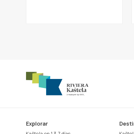
Explorar
Dest
Kaštela en 1,3,7 días
Kaštel 