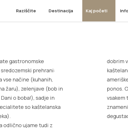
Raziščite
Destinacija
Kaj početi
Inf
ogate gastronomske
dobrim v
 sredozemski prehrani:
kaštelan
na vse načine (kuhanih,
ameriške
na žaru), zelenjave (bob in
ponos. O
Dani o boba!), sadje in
vsakem t
ecialitete so kaštelanska
znamenit
eka).
degustac
 odlično ujame tudi z