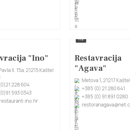
1/2
vracija "Ino"
Restavracija
"Agava"
Pavla II. 15a, 21215 Kaštel
ć
Metova 1, 21217 Kašte
(0)21 228 604
+385 (0) 21 280 641
(0)91 593 0343
+385 (0) 91 891 0280
restaurant-ino.hr
restoranagava@net.