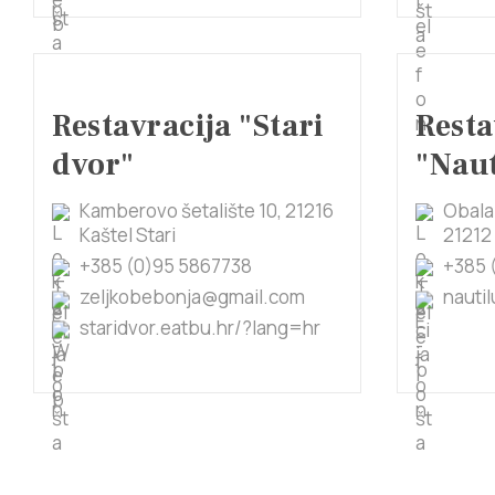
Restavracija "Stari
Resta
dvor"
"Naut
Kamberovo šetalište 10, 21216
Obala 
Kaštel Stari
21212
+385 (0)95 5867738
+385 (
zeljkobebonja@gmail.com
nauti
staridvor.eatbu.hr/?lang=hr