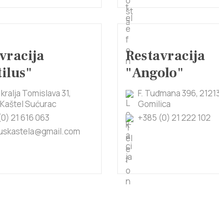
vracija
Restavracija
ilus"
"Angolo"
kralja Tomislava 31,
F. Tuđmana 396, 21213
 Kaštel Sućurac
Gomilica
0) 21 616 063
+385 (0) 21 222 102
luskastela@gmail.com