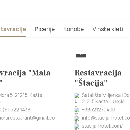
tavracije
Picerije
Konobe
Vinske kleti
1/7
vracija "Mala
Restavracija
"
"Štacija"
ora 5, 21215, Kaštel
Šetalište Miljenka i Do
ć
21215 Kaštel Lukšić
0)91 622 1438
+38521270400
orarestaurant@gmail.co
info@stacija-hotel.c
stacija-hotel.com/