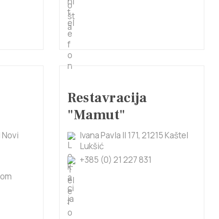
Restavracija
"Mamut"
l Novi
Ivana Pavla II 171, 21215 Kaštel
Lukšić
+385 (0) 21 227 831
com