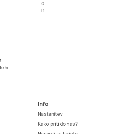
3
fo.hr
Info
Nastanitev
Kako priti do nas?
Nasveti za turiste