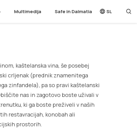
o
Multimedija
Safe in Dalmatia
SL
inom, kaštelanska vina, še posebej
ski crljenak (prednik znamenitega
ga zinfandela), pa so pravi kaštelanski
biščite nas in zagotovo boste uživali v
renutku, ki ga boste preživeli v naših
ih restavracijah, konobah ali
ijskih prostorih.