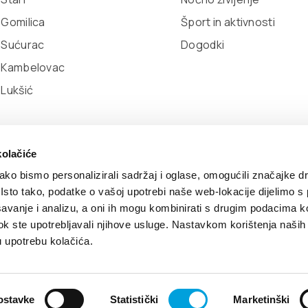
 Gomilica
Šport in aktivnosti
 Sućurac
Dogodki
l Kambelovac
 Lukšić
kolačiće
ko bismo personalizirali sadržaj i oglase, omogućili značajke d
. Isto tako, podatke o vašoj upotrebi naše web-lokacije dijelimo s
avanje i analizu, a oni ih mogu kombinirati s drugim podacima k
itika piškotkov
Developed by:
Nove vibracije
Design by:
S
i dok ste upotrebljavali njihove usluge. Nastavkom korištenja naših
u upotrebu kolačića.
ostavke
Statistički
Marketinški