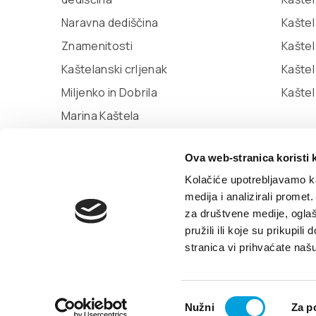
Naravna dediščina
Kaštel
Znamenitosti
Kaštel
Kaštelanski crljenak
Kašte
Miljenko in Dobrila
Kaštel
Marina Kaštela
Muzej mesta Kaštela
Ova web-stranica koristi 
Knjižnica Kaštela
Kolačiće upotrebljavamo ka
medija i analizirali promet
za društvene medije, oglaš
© TZ Kastela 2022
Izjava o dostopnosti
Pol
pružili ili koje su prikupil
stranica vi prihvaćate naš
Odabir
Nužni
Za p
pristanka