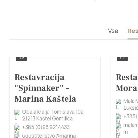
Vse
Res
1/8
1/7
Restavracija
Resta
"Spinnaker" -
Mora
Marina Kaštela
Mala M
Lukši
Obala kralja Tomislava 10a,
+385(
21213 Kaštel Gomilica
malam
+385 (0)98 9214433
m
ugostiteljstvo@marina-