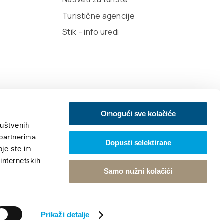
Turistične agencije
Stik – info uredi
Omogući sve kolačiće
ruštvenih
 partnerima
Dopusti selektirane
oje ste im
igned Design
 internetskih
Samo nužni kolačići
Nazaj na vrh
Prikaži detalje