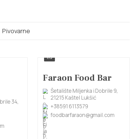
Pivovarne
1/5
Faraon Food Bar
Šetalište Miljenka i Dobrile 9,
21215 Kaštel Lukšić
brile 34,
+38591 6113579
foodbarfaraon@gmail.com
om