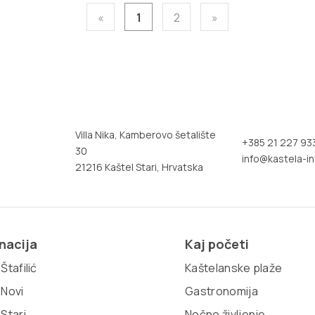
«
1
2
»
Villa Nika, Kamberovo šetalište
+385 21 227 93
30
info@kastela-in
21216 Kaštel Stari, Hrvatska
nacija
Kaj početi
Štafilić
Kaštelanske plaže
 Novi
Gastronomija
 Stari
Nočno življenje