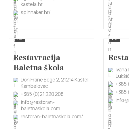
kastela.hr
spinnaker.hr/
1/8
1/2
Restavracija
Resta
Baletna škola
Ivana 
Lukši
Don Frane Bege 2, 21214 Kaštel
+385 
Kambelovac
+385 
+385 (0)21 220 208
info@
info@restoran-
baletnaskola.com
restoran-baletnaskola.com/