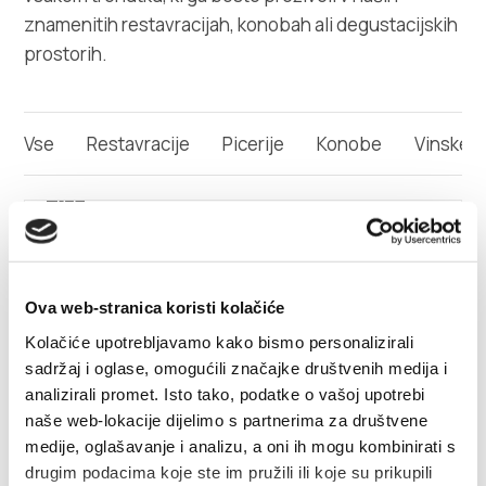
Safe in Dalmatia
znamenitih restavracijah, konobah ali degustacijskih
prostorih.
sl
Vse
Restavracije
Picerije
Konobe
Vinske kl
+385 21 227 933
1/5
info@kastela-info.hr
OBRTNA PIVOVARNA
FAMILIA
Ova web-stranica koristi kolačiće
Villa Nika, Kamberovo šetalište 30,
Navodila
21216 Kaštel Stari, Hrvatska
Kolačiće upotrebljavamo kako bismo personalizirali
Ulica uz prugu 14,Kaštel Kambelovac
sadržaj i oglase, omogućili značajke društvenih medija i
+385 (0) 98 535 292
analizirali promet. Isto tako, podatke o vašoj upotrebi
darko@familia.hr
naše web-lokacije dijelimo s partnerima za društvene
familia.hr/
medije, oglašavanje i analizu, a oni ih mogu kombinirati s
drugim podacima koje ste im pružili ili koje su prikupili