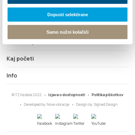
Dopusti selektirane
Raziščite
Samo nužni kolačići
Destinacija
Kaj početi
Info
© TZ Kastela 2022
Izjava o dostopnosti
Politika piškotkov
Developed by:
Nove vibracije
Design by:
Signed Design