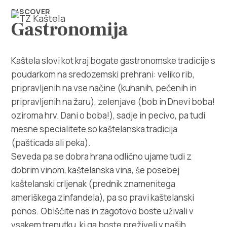
DISCOVER
Gastronomija
Kaštela slovi kot kraj bogate gastronomske tradicije s
poudarkom na sredozemski prehrani: veliko rib,
pripravljenih na vse načine (kuhanih, pečenih in
Raziščite
pripravljenih na žaru), zelenjave (bob in Dnevi boba!
oziroma hrv. Dani o boba!), sadje in pecivo, pa tudi
Destinacija
mesne specialitete so kaštelanska tradicija
(pašticada ali peka).
Kaj početi
Seveda pa se dobra hrana odlično ujame tudi z
dobrim vinom, kaštelanska vina, še posebej
Info
kaštelanski crljenak (prednik znamenitega
ameriškega zinfandela), pa so pravi kaštelanski
Multimedija
ponos. Obiščite nas in zagotovo boste uživali v
vsakem trenutku, ki ga boste preživeli v naših