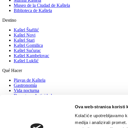
Marina Kaštela
Museo de la Ciudad de Kaštela
Biblioteca de Kaštela
Destino
Kaštel Štafilić
Kaštel Novi
Kaštel Stari
Kaštel Gomilica
Kaštel Sućurac
Kaštel Kambelovac
Kaštel Lukšić
Qué Hacer
Playas de Kaštela
Gastronomía
Vida nocturna
Deportes y Actividades
Eventos
Ova web-stranica koristi 
Información
Kolačiće upotrebljavamo ka
Alojamiento
medija i analizirali promet
¿Cómo contactar con nosotros?