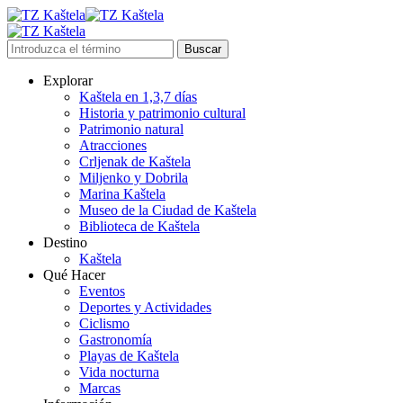
Explorar
Kaštela en 1,3,7 días
Historia y patrimonio cultural
Patrimonio natural
Atracciones
Crljenak de Kaštela
Miljenko y Dobrila
Marina Kaštela
Museo de la Ciudad de Kaštela
Biblioteca de Kaštela
Destino
Kaštela
Qué Hacer
Eventos
Deportes y Actividades
Ciclismo
Gastronomía
Playas de Kaštela
Vida nocturna
Marcas