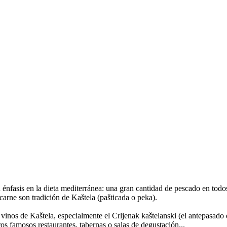
nfasis en la dieta mediterránea: una gran cantidad de pescado en todos l
 carne son tradición de Kaštela (pašticada o peka).
inos de Kaštela, especialmente el Crljenak kaštelanski (el antepasado 
s famosos restaurantes, tabernas o salas de degustación...