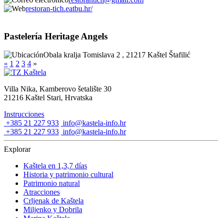
restoran-tich.eatbu.hr/
Pastelería Heritage Angels
Obala kralja Tomislava 2 , 21217 Kaštel Štafilić
«
1
2
3
4
»
Villa Nika, Kamberovo šetalište 30
21216 Kaštel Stari, Hrvatska
Instrucciones
+385 21 227 933
info@kastela-info.hr
+385 21 227 933
info@kastela-info.hr
Explorar
Kaštela en 1,3,7 días
Historia y patrimonio cultural
Patrimonio natural
Atracciones
Crljenak de Kaštela
Miljenko y Dobrila