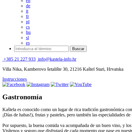
en
de
it
fr
pl
cs
hu
sl
es
+385 21 227 933
info@kastela-info.hr
Villa Nika, Kamberovo šetalište 30, 21216 Kaštel Stari, Hrvatska
Instrucciones
Gastronomía
Kaštela es conocido como un lugar de rica tradición gastronómica con é
¡Días de habas!), frutas y pasteles, pero también las especialidades de
Por supuesto, la buena comida va acompañada de un buen vino, y los v
Visítenos y seguro que disfrutará de cada momento que pase en nuestro