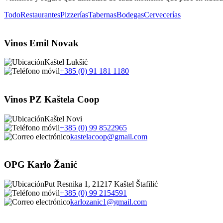
Todo
Restaurantes
Pizzerías
Tabernas
Bodegas
Cervecerías
Vinos Emil Novak
Kaštel Lukšić
+385 (0) 91 181 1180
Vinos PZ Kaštela Coop
Kaštel Novi
+385 (0) 99 8522965
kastelacoop@gmail.com
OPG Karlo Žanić
Put Resnika 1, 21217 Kaštel Štafilić
+385 (0) 99 2154591
karlozanic1@gmail.com