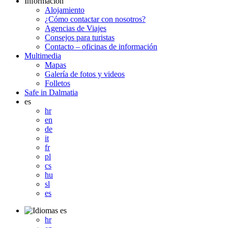
Información
Alojamiento
¿Cómo contactar con nosotros?
Agencias de Viajes
Consejos para turistas
Contacto – oficinas de información
Multimedia
Mapas
Galería de fotos y videos
Folletos
Safe in Dalmatia
es
hr
en
de
it
fr
pl
cs
hu
sl
es
es
hr