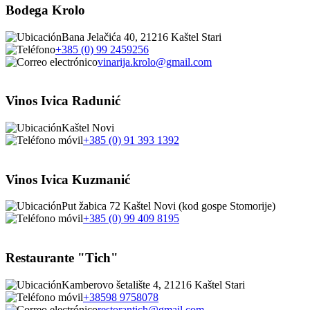
Bodega Krolo
Bana Jelačića 40, 21216 Kaštel Stari
+385 (0) 99 2459256
vinarija.krolo@gmail.com
Vinos Ivica Radunić
Kaštel Novi
+385 (0) 91 393 1392
Vinos Ivica Kuzmanić
Put žabica 72 Kaštel Novi (kod gospe Stomorije)
+385 (0) 99 409 8195
Restaurante "Tich"
Kamberovo šetalište 4, 21216 Kaštel Stari
+38598 9758078
restorantich@gmail.com