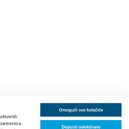
Omogući sve kolačiće
ruštvenih
 partnerima
Dopusti selektirane