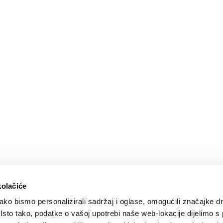
kolačiće
ko bismo personalizirali sadržaj i oglase, omogućili značajke d
. Isto tako, podatke o vašoj upotrebi naše web-lokacije dijelimo s