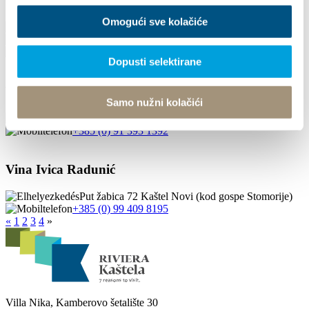
Vina Dražan Krolo
Omogući sve kolačiće
Bana Jelačića 40, 21216 Kaštel Stari
+385 (0) 99 2459256
vinarija.krolo@gmail.com
Dopusti selektirane
Vina Ivica Radunić
Samo nužni kolačići
Kaštel Novi
+385 (0) 91 393 1392
Vina Ivica Radunić
Put žabica 72 Kaštel Novi (kod gospe Stomorije)
+385 (0) 99 409 8195
«
1
2
3
4
»
Villa Nika, Kamberovo šetalište 30