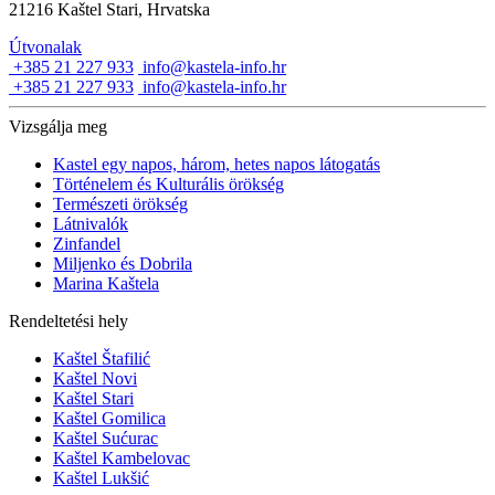
21216 Kaštel Stari, Hrvatska
Útvonalak
+385 21 227 933
info@kastela-info.hr
+385 21 227 933
info@kastela-info.hr
Vizsgálja meg
Kastel egy napos, három, hetes napos látogatás
Történelem és Kulturális örökség
Természeti örökség
Látnivalók
Zinfandel
Miljenko és Dobrila
Marina Kaštela
Rendeltetési hely
Kaštel Štafilić
Kaštel Novi
Kaštel Stari
Kaštel Gomilica
Kaštel Sućurac
Kaštel Kambelovac
Kaštel Lukšić