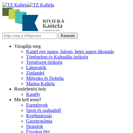
Vizsgálja meg
Kastel egy napos, három, hetes napos látogatás
Történelem és Kulturális örökség
Természeti örökség
Látnivalók
Zinfandel
Miljenko és Dobrila
Marina Kaštela
Rendeltetési hely
Kastély
Mit kell tenni?
Események
Sport és szabadidő
Kerékpározás
Gasztronómia
Strandok
Éjszakai élet