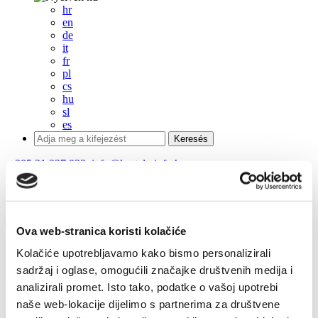
hr
en
de
it
fr
pl
cs
hu
sl
es
+385 21 227 933
info@kastela-info.hr
Villa Nika, Kamberovo šetalište 30, 21216 Kaštel Stari, Hrvatska
Útvonalak
Ova web-stranica koristi kolačiće
Gasztronómia
Kolačiće upotrebljavamo kako bismo personalizirali
sadržaj i oglase, omogućili značajke društvenih medija i
Kastela ismert a gazdag gasztronómiai hagyományairól, elsősorban
analizirali promet. Isto tako, podatke o vašoj upotrebi
mediterrán ételeiről: sok hal (főtt, sült, grillezett), zöldség, gyümölcs
naše web-lokacije dijelimo s partnerima za društvene
és sütemények, de a hús specialitások is hozzátartoznak a kastelai