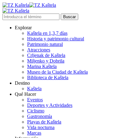
Explorar
Kaštela en 1,3,7 días
Historia y patrimonio cultural
Patrimonio natural
Atracciones
Crljenak de Kaštela
Miljenko y Dobrila
Marina Kaštela
Museo de la Ciudad de Kaštela
Biblioteca de Kaštela
Destino
Kaštela
Qué Hacer
Eventos
Deportes y Actividades
Ciclismo
Gastronomía
Playas de Kaštela
Vida nocturna
Marcas