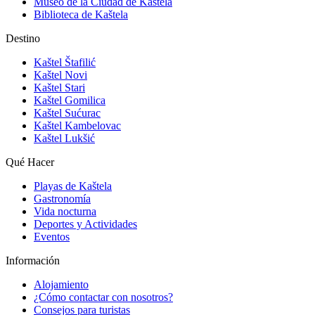
Museo de la Ciudad de Kaštela
Biblioteca de Kaštela
Destino
Kaštel Štafilić
Kaštel Novi
Kaštel Stari
Kaštel Gomilica
Kaštel Sućurac
Kaštel Kambelovac
Kaštel Lukšić
Qué Hacer
Playas de Kaštela
Gastronomía
Vida nocturna
Deportes y Actividades
Eventos
Información
Alojamiento
¿Cómo contactar con nosotros?
Consejos para turistas