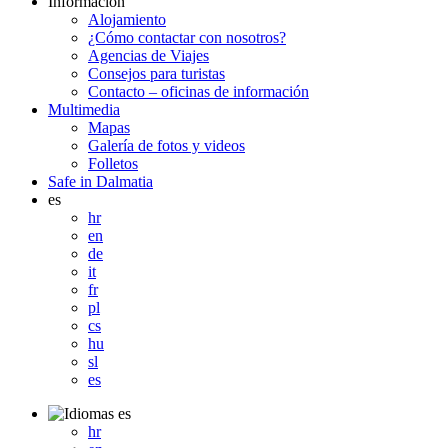
Información
Alojamiento
¿Cómo contactar con nosotros?
Agencias de Viajes
Consejos para turistas
Contacto – oficinas de información
Multimedia
Mapas
Galería de fotos y videos
Folletos
Safe in Dalmatia
es
hr
en
de
it
fr
pl
cs
hu
sl
es
es
hr