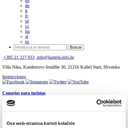
en
de
it
fr
pl
cs
hu
sl
es
+385 21 227 933
info@kastela-info.hr
Villa Nika, Kamberovo šetalište 30, 21216 Kaštel Stari, Hrvatska
Instrucciones
Consejos para turistas
Régimen de visados
Resumen del sistema de visados de la República de Croacia
Ova web-stranica koristi kolačiće
Para obtener toda la información, póngase en contacto con el