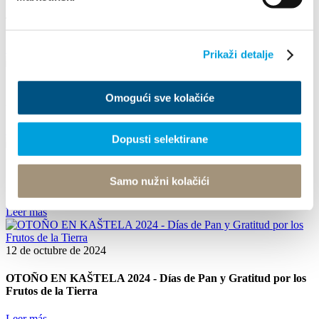
The 25th Kaštela Flower Festival
Leer más
Prikaži detalje
30 de noviembre de 2024
Omogući sve kolačiće
ADVIENTO EN KAŠTELA 2024
Leer más
Dopusti selektirane
14 de noviembre de 2024 - 15 de noviembre de 2024
Samo nužni kolačići
ZINFEST 2024 - Festival Crljenak y parentela
Leer más
12 de octubre de 2024
OTOÑO EN KAŠTELA 2024 - Días de Pan y Gratitud por los
Frutos de la Tierra
Leer más