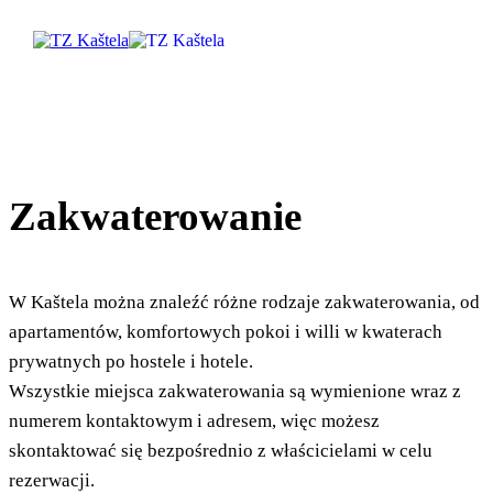
Odkryj
Zakwaterowanie
Destynacja
Co robić
W Kaštela można znaleźć różne rodzaje zakwaterowania, od
apartamentów, komfortowych pokoi i willi w kwaterach
Info
prywatnych po hostele i hotele.
Wszystkie miejsca zakwaterowania są wymienione wraz z
Multimedia
numerem kontaktowym i adresem, więc możesz
skontaktować się bezpośrednio z właścicielami w celu
Safe in Dalmatia
rezerwacji.