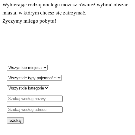
Wybierając rodzaj noclegu możesz również wybrać obszar
pl
miasta, w którym chcesz się zatrzymać.
Życzymy miłego pobytu!
+385 21 227 933
info@kastela-info.hr
Villa Nika, Kamberovo šetalište 30,
21216 Kaštel Stari, Hrvatska