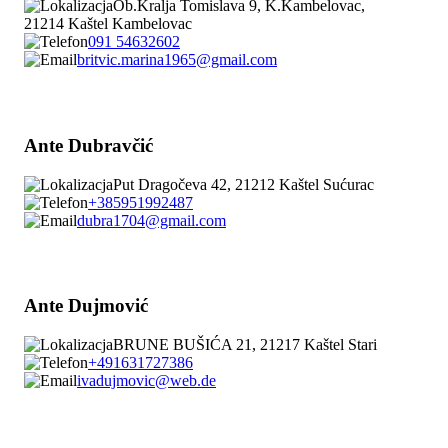
Ob.Kralja Tomislava 9, K.Kambelovac,
21214 Kaštel Kambelovac
091 54632602
britvic.marina1965@gmail.com
Ante Dubravčić
Put Dragočeva 42, 21212 Kaštel Sućurac
+385951992487
dubra1704@gmail.com
Ante Dujmović
BRUNE BUŠIĆA 21, 21217 Kaštel Stari
+491631727386
ivadujmovic@web.de