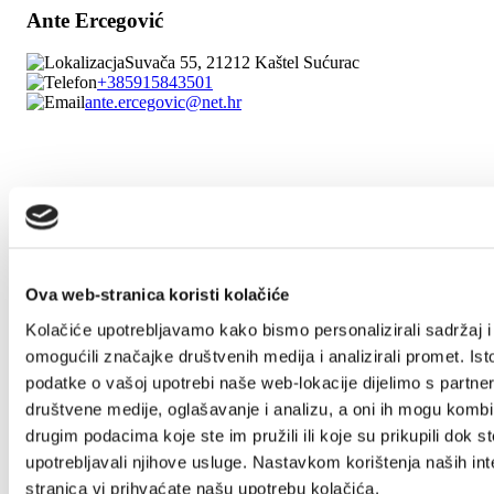
Ante Ercegović
Suvača 55, 21212 Kaštel Sućurac
+385915843501
ante.ercegovic@net.hr
1/3
Ante Jerić
Nehajski put 30, 21217 Kaštel Štafilić
Ova web-stranica koristi kolačiće
+38521234067
primal.trade@gmail.com
Kolačiće upotrebljavamo kako bismo personalizirali sadržaj i
omogućili značajke društvenih medija i analizirali promet. Ist
podatke o vašoj upotrebi naše web-lokacije dijelimo s partne
društvene medije, oglašavanje i analizu, a oni ih mogu kombin
Ante Karanušić
drugim podacima koje ste im pružili ili koje su prikupili dok st
Put Kruševika 59, 21214 Kaštel
upotrebljavali njihove usluge. Nastavkom korištenja naših int
Kambelovac
stranica vi prihvaćate našu upotrebu kolačića.