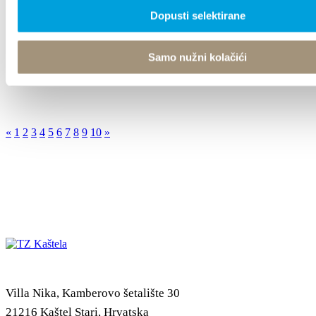
Dopusti selektirane
Ante Lovrinović
Cvitićeva 41, 21217 Kaštel Novi
Samo nužni kolačići
+38511673507
alovrinovic@gmail.com
«
1
2
3
4
5
6
7
8
9
10
»
Villa Nika, Kamberovo šetalište 30
21216 Kaštel Stari, Hrvatska