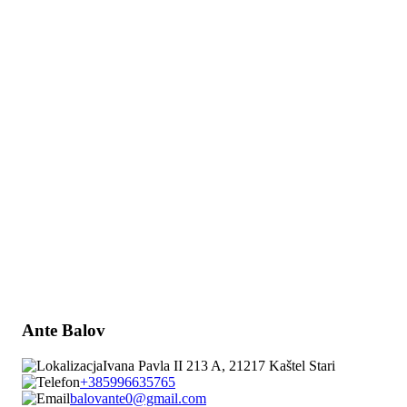
Ante Balov
Ivana Pavla II 213 A, 21217 Kaštel Stari
+385996635765
balovante0@gmail.com