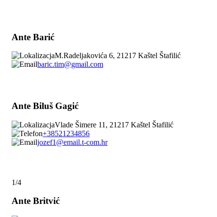
Ante Barić
M.Radeljakovića 6, 21217 Kaštel Štafilić
baric.tim@gmail.com
Ante Biluš Gagić
Vlade Šimere 11, 21217 Kaštel Štafilić
+38521234856
jozef1@email.t-com.hr
1/4
Ante Britvić