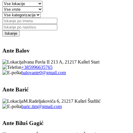
Ante Balov
Ivana Pavla II 213 A, 21217 Kaštel Stari
+385996635765
balovante0@gmail.com
Ante Barić
M.Radeljakovića 6, 21217 Kaštel Štafilić
baric.tim@gmail.com
Ante Biluš Gagić