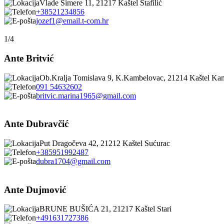
Vlade Šimere 11, 21217 Kaštel Štafilić
+38521234856
jozef1@email.t-com.hr
1/4
Ante Britvić
Ob.Kralja Tomislava 9, K.Kambelovac, 21214 Kaštel Ka
091 54632602
britvic.marina1965@gmail.com
Ante Dubravčić
Put Dragočeva 42, 21212 Kaštel Sućurac
+385951992487
dubra1704@gmail.com
Ante Dujmović
BRUNE BUŠIĆA 21, 21217 Kaštel Stari
+491631727386