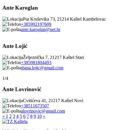
Ante Karoglan
Put Kruševika 73, 21214 Kaštel Kambelovac
+385992197609
ante.karoglan@net.hr
Ante Lojić
Željeznička 7, 21217 Kaštel Stari
+385981804493
tijana.lojic@gmail.com
1/4
Ante Lovrinović
Cvitićeva 41, 21217 Kaštel Novi
+38511673507
alovrinovic@gmail.com
«
1
2
3
4
5
6
7
8
9
10
»