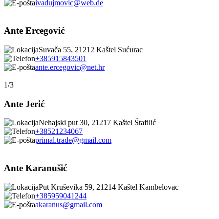
ivadujmovic@web.de
Ante Ercegović
Suvača 55, 21212 Kaštel Sućurac
+385915843501
ante.ercegovic@net.hr
1/3
Ante Jerić
Nehajski put 30, 21217 Kaštel Štafilić
+38521234067
primal.trade@gmail.com
Ante Karanušić
Put Kruševika 59, 21214 Kaštel Kambelovac
+385959041244
akaranus@gmail.com