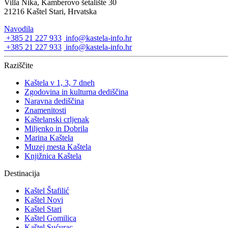
Villa Nika, Kamberovo šetalište 30
21216 Kaštel Stari, Hrvatska
Navodila
+385 21 227 933
info@kastela-info.hr
+385 21 227 933
info@kastela-info.hr
Raziščite
Kaštela v 1, 3, 7 dneh
Zgodovina in kulturna dediščina
Naravna dediščina
Znamenitosti
Kaštelanski crljenak
Miljenko in Dobrila
Marina Kaštela
Muzej mesta Kaštela
Knjižnica Kaštela
Destinacija
Kaštel Štafilić
Kaštel Novi
Kaštel Stari
Kaštel Gomilica
Kaštel Sućurac