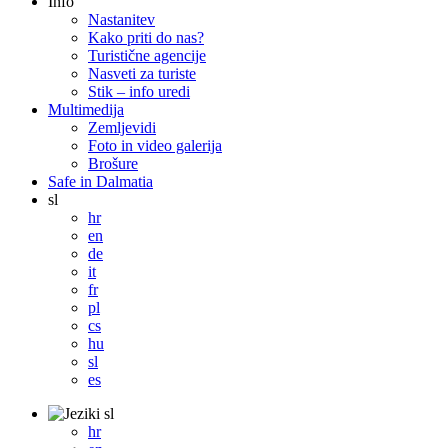
Info
Nastanitev
Kako priti do nas?
Turistične agencije
Nasveti za turiste
Stik – info uredi
Multimedija
Zemljevidi
Foto in video galerija
Brošure
Safe in Dalmatia
sl
hr
en
de
it
fr
pl
cs
hu
sl
es
sl
hr