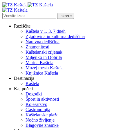
Raziščite
Kaštela v 1, 3, 7 dneh
Zgodovina in kulturna dediščina
Naravna dediščina
Znamenitosti
Kaštelanski crljenak
Miljenko in Dobrila
Marina Kaštela
Muzej mesta Kaštela
Knjižnica Kaštela
Destinacija
Kaštela
Kaj početi
Dogodki
Šport in aktivnosti
Kolesarstvo
Gastronomija
Kaštelanske plaže
Nočno življenje
Blagovne znamke