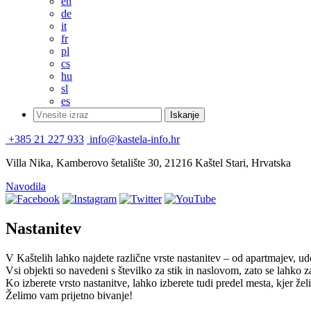
en
de
it
fr
pl
cs
hu
sl
es
+385 21 227 933
info@kastela-info.hr
Villa Nika, Kamberovo šetalište 30, 21216 Kaštel Stari, Hrvatska
Navodila
Nastanitev
V Kaštelih lahko najdete različne vrste nastanitev – od apartmajev, ud
Vsi objekti so navedeni s številko za stik in naslovom, zato se lahko 
Ko izberete vrsto nastanitve, lahko izberete tudi predel mesta, kjer želi
Želimo vam prijetno bivanje!