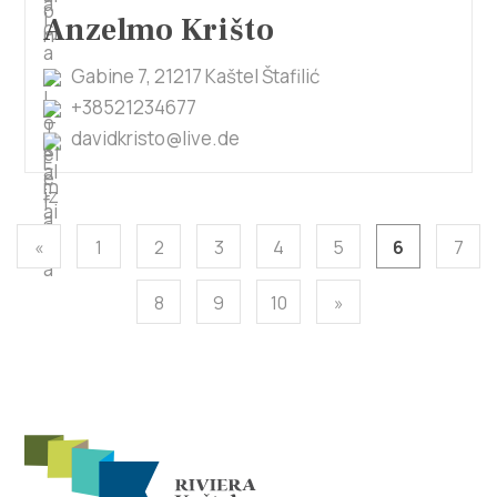
Anzelmo Krišto
Gabine 7, 21217 Kaštel Štafilić
+38521234677
davidkristo@live.de
«
1
2
3
4
5
6
7
8
9
10
»