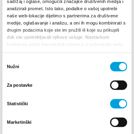
sadržaj i oglase, omogućili značajke društvenih medija i
analizirali promet. Isto tako, podatke o vašoj upotrebi
naše web-lokacije dijelimo s partnerima za društvene
medije, oglašavanje i analizu, a oni ih mogu kombinirati s
Antonija Borovčić Kapov
drugim podacima koje ste im pružili ili koje su prikupili
dok ste upotrebljavali njihove usluge. Nastavkom
Put Selišća 65, 21214 Kaštel Kambelovac
korištenja naših internetskih stranica vi prihvaćate našu
+385915610812
upotrebu kolačića.
abkapov@net.hr
Odabir
Nužni
pristanka
Antonija Brnas
Za postavke
Kralja Tomislava 22 A, 21214 Kaštel
Statistički
Kambelovac
+38598816107
antonijabrnas@gmail.com
Marketinški