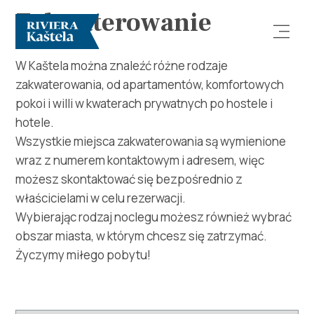
Zakwaterowanie
W Kaštela można znaleźć różne rodzaje
zakwaterowania, od apartamentów, komfortowych
pokoi i willi w kwaterach prywatnych po hostele i
hotele.
Wszystkie miejsca zakwaterowania są wymienione
wraz z numerem kontaktowym i adresem, więc
Odkryj
możesz skontaktować się bezpośrednio z
właścicielami w celu rezerwacji.
Destynacja
Wybierając rodzaj noclegu możesz również wybrać
obszar miasta, w którym chcesz się zatrzymać.
Co robić
Życzymy miłego pobytu!
Info