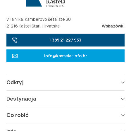
Villa Nika, Kamberovo šetalište 30
21216 Kaštel Stari, Hrvatska
Wskazówki
+385 21 227 933
info@kastela-info.hr
Odkryj
Destynacja
Co robić