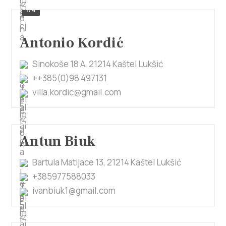
1/4
Antonio Kordić
Sinokoše 18 A, 21214 Kaštel Lukšić
++385(0)98 497131
villa.kordic@gmail.com
Antun Biuk
Bartula Matijace 13, 21214 Kaštel Lukšić
+385977588033
ivanbiuk1@gmail.com