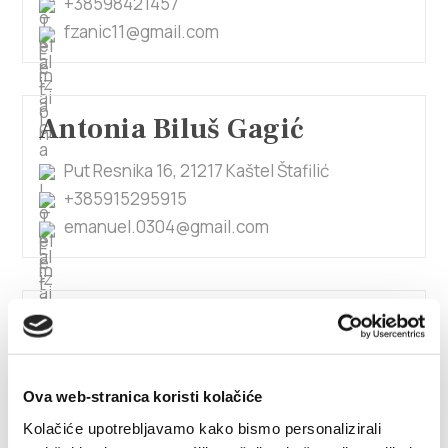
+38598421457
fzanic11@gmail.com
Antonia Biluš Gagić
Put Resnika 16, 21217 Kaštel Štafilić
+385915295915
emanuel.0304@gmail.com
Antonija Borovčić Kapov
Franje Tuđmana 351, 21214 Kaštel
Kambelovac
Ova web-stranica koristi kolačiće
+385915610812
Kolačiće upotrebljavamo kako bismo personalizirali
abkapov@net.hr