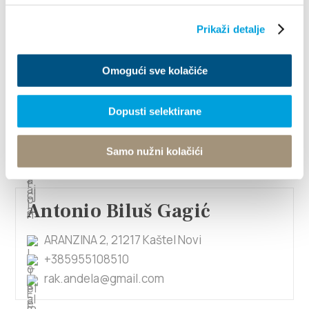
1/3
Prikaži detalje
Antonija Novak
Omogući sve kolačiće
CESTA DR. FRANJE TUĐMANA 824, 21214
Kaštel Lukšić
Dopusti selektirane
+385992959877
villanovak1950@gmail.com
Samo nužni kolačići
Antonio Biluš Gagić
ARANZINA 2, 21217 Kaštel Novi
+385955108510
rak.andela@gmail.com