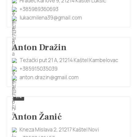
Hradec Karlove 9, 21214 Kaštel Lukšić
+385989360693
lukacmilena39@gmail.com
Anton Dražin
Težački put 21 A, 21214 Kaštel Kambelovac
+385915035039
anton.drazin@gmail.com
1/4
Anton Žanić
Kneza Mislava 2, 21217 Kaštel Novi