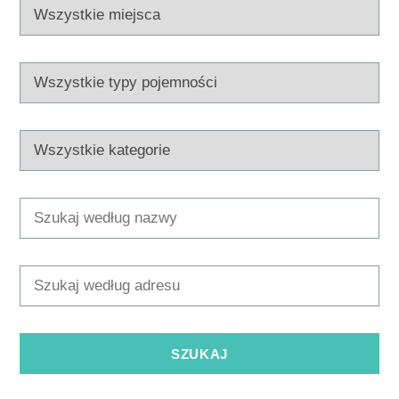
Multimedia
Safe in Dalmatia
pl
+385 21 227 933
info@kastela-info.hr
Villa Nika, Kamberovo šetalište 30,
Wskazówki
21216 Kaštel Stari, Hrvatska