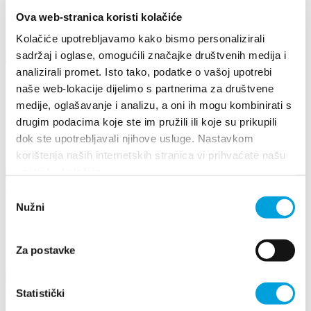
Manifestations
Ova web-stranica koristi kolačiće
Kolačiće upotrebljavamo kako bismo personalizirali
Découvrir plus
sadržaj i oglase, omogućili značajke društvenih medija i
17 août 2026
analizirali promet. Isto tako, podatke o vašoj upotrebi
naše web-lokacije dijelimo s partnerima za društvene
Arias under the stars
medije, oglašavanje i analizu, a oni ih mogu kombinirati s
drugim podacima koje ste im pružili ili koje su prikupili
Kaštel Stari is once again becoming the stage for an unforgettable
dok ste upotrebljavali njihove usluge. Nastavkom
musical experience. At the traditional...
korištenja naših internetskih stranica vi prihvaćate našu
Lire la suite
upotrebu kolačića.
Odabir
26 juin 2026 - 29 juin 2026
Nužni
pristanka
17th DAYS OF TRADITION, ECO ETHNO FAIR AND
ISLAND PRODUCTS FAIR
Za postavke
Lire la suite
8 mai 2026 - 10 mai 2026
Statistički