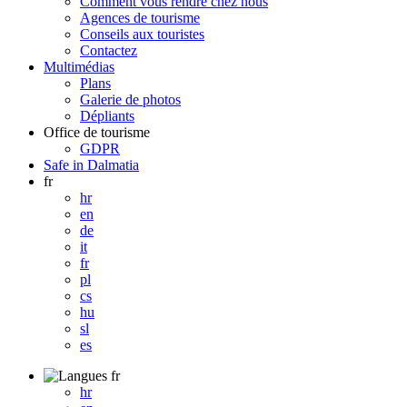
Comment vous rendre chez nous
Agences de tourisme
Conseils aux touristes
Contactez
Multimédias
Plans
Galerie de photos
Dépliants
Office de tourisme
GDPR
Safe in Dalmatia
fr
hr
en
de
it
fr
pl
cs
hu
sl
es
fr
hr