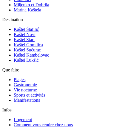
Miljenko et Dobrila
Marina Kaštela
Destination
Kaštel Štafilić
Kaštel Novi
Kaštel Stari
Kaštel Gomilica
Kaštel Sućurac
Kaštel Kambelovac
Kaštel Lukšić
Que faire
Plages
Gastronomie
Vie nocturne
Sports et activités
Manifestations
Infos
Logement
Comment vous rendre chez nous