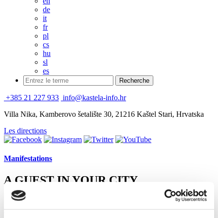
en
de
it
fr
pl
cs
hu
sl
es
+385 21 227 933
info@kastela-info.hr
Villa Nika, Kamberovo šetalište 30, 21216 Kaštel Stari, Hrvatska
Les directions
Manifestations
A GUEST IN YOUR CITY
1 juin 2019
Kaštel Lukšić
Gost u svome gradu
393,682 Ko • DOCX