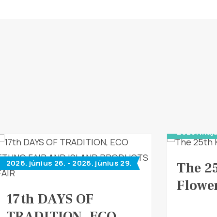
2026. máju
2026. június 26. - 2026. június 29.
The 2
Flower
17th DAYS OF
TRADITION, ECO