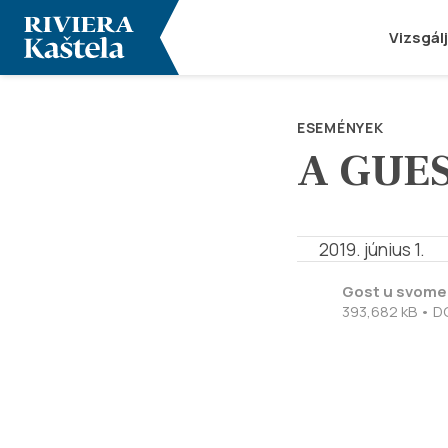
Vizsgál
ESEMÉNYEK
A GUES
2019. június 1.
Gost u svome
393,682 kB • 