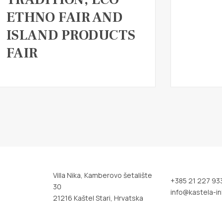
ETHNO FAIR AND
ISLAND PRODUCTS
FAIR
Villa Nika, Kamberovo šetalište
+385 21 227 93
30
info@kastela-in
21216 Kaštel Stari, Hrvatska