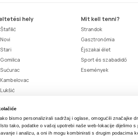
ltetési hely
Mit kell tenni?
Štafilić
Strandok
 Novi
Gasztronómia
 Stari
Éjszakai élet
 Gomilica
Sport és szabadidő
 Sućurac
Események
l Kambelovac
 Lukšić
kolačiće
ko bismo personalizirali sadržaj i oglase, omogućili značajke d
. Isto tako, podatke o vašoj upotrebi naše web-lokacije dijelimo s
avanje i analizu, a oni ih mogu kombinirati s drugim podacima k