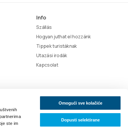
Info
Szállás
Hogyan juthat el hozzánk
Tippek turistáknak
Utazási irodák
Kapcsolat
Omogući sve kolačiće
ruštvenih
 partnerima
Dopusti selektirane
oje ste im