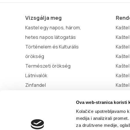
Vizsgálja meg
Rende
Kastel egy napos, három,
Kaštel 
hetes napos látogatás
Kaštel
Történelem és Kulturális
Kaštel
örökség
Kaštel
Természeti örökség
Kaštel
Látnivalók
Kašte
Zinfandel
Kaštel
Miljenko és Dobrila
Ova web-stranica koristi 
Marina Kaštela
Kolačiće upotrebljavamo ka
medija i analizirali promet
za društvene medije, oglaš