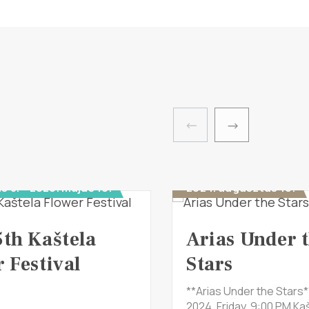
s 8. - 2026. május 10.
2024. augusztus 16.
5th Kaštela
Arias Under 
 Festival
Stars
**Arias Under the Stars*
2024, Friday, 9:00 PM Kaš