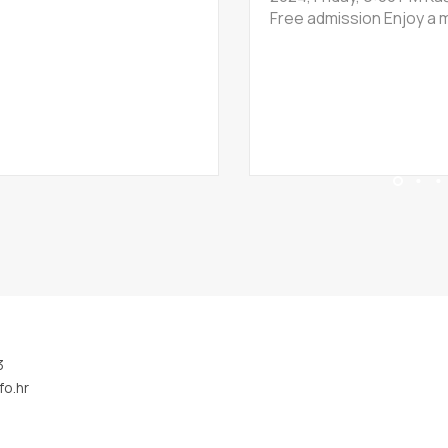
Free admission Enjoy a m
3
fo.hr