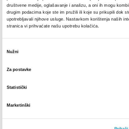
21216 Kaštel Stari, Hrvatska
društvene medije, oglašavanje i analizu, a oni ih mogu kombin
drugim podacima koje ste im pružili ili koje su prikupili dok st
+385 21 227 933
info@kastela-info.hr
upotrebljavali njihove usluge. Nastavkom korištenja naših int
stranica vi prihvaćate našu upotrebu kolačića.
Explore
Odabir
Nužni
pristanka
Destination
Za postavke
What to do
Statistički
Marketinški
Info
Prikaži