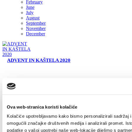
February
June
Safe in Dalmatia
July
August
September
en
November
December
+385 21 227 933
info@kastela-info.hr
Villa Nika, Kamberovo šetalište 30,
ADVENT IN KAŠTELA 2020
21216 Kaštel Stari, Hrvatska
Ova web-stranica koristi kolačiće
Kolačiće upotrebljavamo kako bismo personalizirali sadržaj i
omogućili značajke društvenih medija i analizirali promet. Ist
Villa Nika, Kamberovo šetalište 30
podatke o vašoj upotrebi naše web-lokacije dijelimo s partne