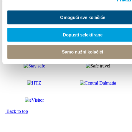
Tourist office
Omogući sve kolačiće
© TZ Kastela 2022
Cookie Policy
Developed by:
Nove vibracije
Design by:
Signed Design
Dopusti selektirane
Samo nužni kolačići
Back to top