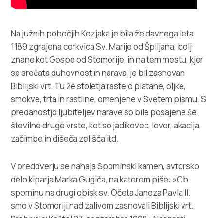
Na južnih pobočjih Kozjaka je bila že davnega leta
1189 zgrajena cerkvica Sv. Marije od Špiljana, bolj
znane kot Gospe od Stomorije, in na tem mestu, kjer
se srečata duhovnost in narava, je bil zasnovan
Biblijski vrt. Tu že stoletja rastejo platane, oljke,
smokve, trta in rastline, omenjene v Svetem pismu. S
predanostjo ljubiteljev narave so bile posajene še
številne druge vrste, kot so jadikovec, lovor, akacija,
začimbe in dišeča zelišča itd.
V preddverju se nahaja Spominski kamen, avtorsko
delo kiparja Marka Gugića, na katerem piše: »Ob
spominu na drugi obisk sv. Očeta Janeza Pavla II.
smo v Stomoriji nad zalivom zasnovali Biblijski vrt.