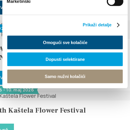
Marketinški
 VEČ
Prikaži detalje
026 - 29. junij 2026
Omogući sve kolačiće
DAYS OF TRADITION, ECO ETHNO
AND ISLAND PRODUCTS FAIR
Dopusti selektirane
Samo nužni kolačići
 VEČ
6 - 10. maj 2026
th Kaštela Flower Festival