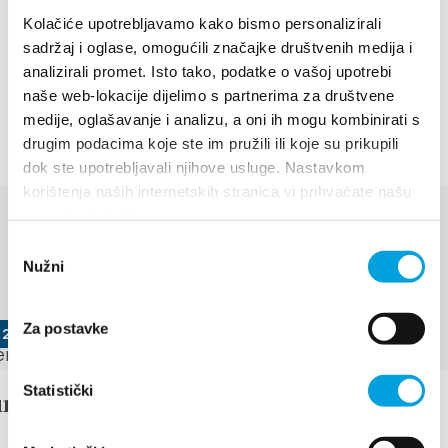
bronasto priznanje »Entente florale« v kategoriji
Kolačiće upotrebljavamo kako bismo personalizirali
mest, ki ga podeljuje Evropsko združenje za cvetje in
sadržaj i oglase, omogućili značajke društvenih medija i
okolje (The European association for flowers and
analizirali promet. Isto tako, podatke o vašoj upotrebi
landscaping) iz Bruslja.
naše web-lokacije dijelimo s partnerima za društvene
medije, oglašavanje i analizu, a oni ih mogu kombinirati s
drugim podacima koje ste im pružili ili koje su prikupili
dok ste upotrebljavali njihove usluge. Nastavkom
korištenja naših internetskih stranica vi prihvaćate našu
upotrebu kolačića.
DOGODKI
Odabir
Nužni
pristanka
Odkrijte več
Za postavke
t 2026
Statistički
under the stars