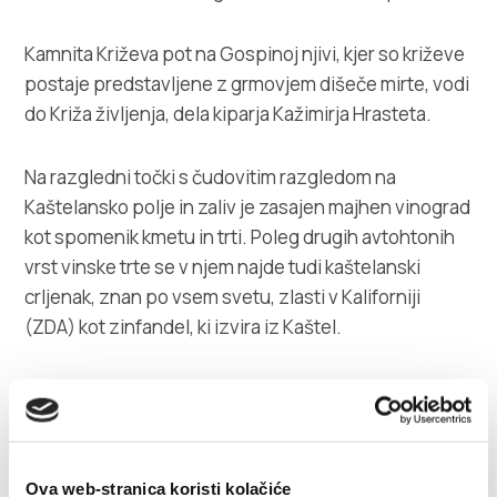
Kamnita Križeva pot na Gospinoj njivi, kjer so križeve
postaje predstavljene z grmovjem dišeče mirte, vodi
do Križa življenja, dela kiparja Kažimirja Hrasteta.
Na razgledni točki s čudovitim razgledom na
Kaštelansko polje in zaliv je zasajen majhen vinograd
kot spomenik kmetu in trti. Poleg drugih avtohtonih
vrst vinske trte se v njem najde tudi kaštelanski
crljenak, znan po vsem svetu, zlasti v Kaliforniji
(ZDA) kot zinfandel, ki izvira iz Kaštel.
Zahvaljujoč prizadevanjem Mestne uprave, ki
prenavlja mestne parke, in združenj prebivalcev
Kaštel, ki si prizadevajo uskladiti življenjske potrebe
in ohraniti okolje, je mesto Kaštela v letu 2003 prejelo
Ova web-stranica koristi kolačiće