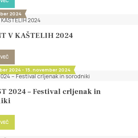
 VEČ
ber 2024
T V KAŠTELIH 2024
 VEČ
ber 2024 - 15. november 2024
T 2024 – Festival crljenak in
iki
 VEČ