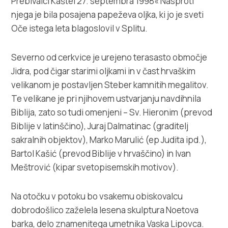
Prebivalci Kaštel 27. septembra 1998« Nasproti
njega je bila posajena papeževa oljka, ki jo je sveti
Oče istega leta blagoslovil v Splitu.
Severno od cerkvice je urejeno terasasto območje
Jidra, pod čigar starimi oljkami in v čast hrvaškim
velikanom je postavljen Steber kamnitih megalitov.
Te velikane je pri njihovem ustvarjanju navdihnila
Biblija, zato so tudi omenjeni – Sv. Hieronim (prevod
Biblije v latinščino), Juraj Dalmatinac (graditelj
sakralnih objektov), Marko Marulić (ep Judita ipd.),
Bartol Kašić (prevod Biblije v hrvaščino) in Ivan
Meštrović (kipar svetopisemskih motivov).
Na otočku v potoku bo vsakemu obiskovalcu
dobrodošlico zaželela lesena skulptura Noetova
barka, delo znamenitega umetnika Vaska Lipovca.