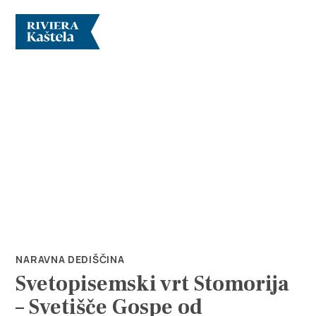
Raziščite
Destinacija
Kaj početi
NARAVNA DEDIŠČINA
Svetopisemski vrt Stomorija
Info
– Svetišče Gospe od