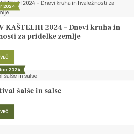
er 2024
V KAŠTELIH 2024 – Dnevi kruha in
nosti za pridelke zemlje
 VEČ
ber 2024
tival šalše in salse
 VEČ