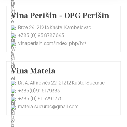
Vina Perišin - OPG Perišin
Brce 24, 21214 Kaštel Kambelovac
+385 (0) 95 8787 643
vinaperisin.com/index.php/hr/
Vina Matela
Dr. A. Alfirevića 22, 21212 Kaštel Sućurac
+385(0)91 5179383
+385 (0) 91 529 1775
matela.sucurac@gmail.com