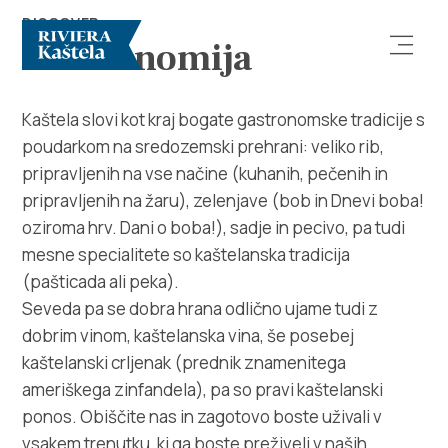
DISCOVER
Gastronomija
Kaštela slovi kot kraj bogate gastronomske tradicije s
poudarkom na sredozemski prehrani: veliko rib,
pripravljenih na vse načine (kuhanih, pečenih in
pripravljenih na žaru), zelenjave (bob in Dnevi boba!
oziroma hrv. Dani o boba!), sadje in pecivo, pa tudi
Raziščite
mesne specialitete so kaštelanska tradicija
(pašticada ali peka).
Destinacija
Seveda pa se dobra hrana odlično ujame tudi z
dobrim vinom, kaštelanska vina, še posebej
Kaj početi
kaštelanski crljenak (prednik znamenitega
ameriškega zinfandela), pa so pravi kaštelanski
Info
ponos. Obiščite nas in zagotovo boste uživali v
vsakem trenutku, ki ga boste preživeli v naših