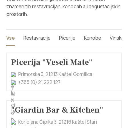
Multimedija
znamenitih restavracijah, konobah ali degustacijskih
prostorih.
Safe in Dalmatia
sl
Vse
Restavracije
Picerije
Konobe
Vinske k
+385 21 227 933
Picerija "Veseli Mate"
Primorska 3, 21213 Kaštel Gomilica
info@kastela-info.hr
+385 (0) 21 222 127
Villa Nika, Kamberovo šetalište 30,
Navodila
21216 Kaštel Stari, Hrvatska
"Giardin Bar & Kitchen"
Koriolana Ćipika 3, 21216 Kaštel Stari