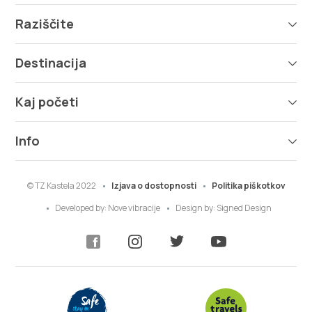
Raziščite
Destinacija
Kaj početi
Info
© TZ Kastela 2022
Izjava o dostopnosti
Politika piškotkov
Developed by:
Nove vibracije
Design by:
Signed Design