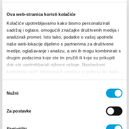
Put Sv. Josipa 46, 21217 Kaštel Novi
Ova web-stranica koristi kolačiće
+385(0)21 234 754
Kolačiće upotrebljavamo kako bismo personalizirali
+385(0)91 1508573
sadržaj i oglase, omogućili značajke društvenih medija i
vina.milan1@yahoo.com
analizirali promet. Isto tako, podatke o vašoj upotrebi
posip-milan.hr/
naše web-lokacije dijelimo s partnerima za društvene
medije, oglašavanje i analizu, a oni ih mogu kombinirati s
drugim podacima koje ste im pružili ili koje su prikupili
dok ste upotrebljavali njihove usluge. Nastavkom
VINA Družina Kuzmanić
korištenja naših internetskih stranica vi prihvaćate našu
Fradelo-Mladen Kuzmanić
upotrebu kolačića.
Odabir
Bilinski put 6,21217 Kaštel Štafilić
Nužni
pristanka
+385 (0)21 235 197
+385(0)98 666 145
Za postavke
martinakuzmanic@yahoo.com
Statistički