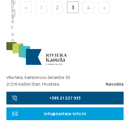
«
1
2
3
4
»
Villa Nika, Kamberovo šetalište 30
21216 Kaštel Stari, Hrvatska
Navodila
+385 21 227 933
info@kastela-info.hr