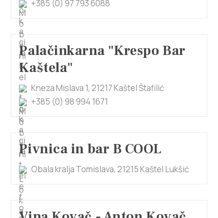
+385 (0) 97 793 6088
Palačinkarna "Krespo Bar
Kaštela"
Kneza Mislava 1, 21217 Kaštel Štafilić
+385 (0) 98 994 1671
Pivnica in bar B COOL
Obala kralja Tomislava, 21215 Kaštel Lukšić
Vina Kovač - Anton Kovač