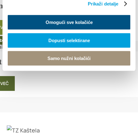
Prikaži detalje
nosti za pridelke zemlje
Omogući sve kolačiće
 VEČ
ber 2024
Dopusti selektirane
Samo nužni kolačići
tival šalše in salse
 VEČ