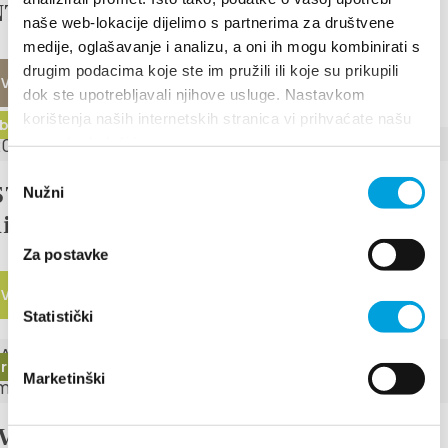
T V KAŠTELIH 2024
naše web-lokacije dijelimo s partnerima za društvene
medije, oglašavanje i analizu, a oni ih mogu kombinirati s
drugim podacima koje ste im pružili ili koje su prikupili
 VEČ
dok ste upotrebljavali njihove usluge. Nastavkom
korištenja naših internetskih stranica vi prihvaćate našu
ber 2024 - 15. november 2024
upotrebu kolačića.
Odabir
T 2024 – Festival crljenak in
Nužni
pristanka
iki
Za postavke
 VEČ
Statistički
er 2024
Marketinški
V KAŠTELIH 2024 – Dnevi kruha in