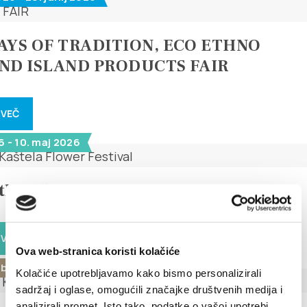
DAYS OF TRADITION, ECO ETHNO
AND ISLAND PRODUCTS FAIR
 VEČ
6 - 10. maj 2026
th Kaštela Flower Festival
 VEČ
Ova web-stranica koristi kolačiće
ber 2024
Kolačiće upotrebljavamo kako bismo personalizirali
sadržaj i oglase, omogućili značajke društvenih medija i
analizirali promet. Isto tako, podatke o vašoj upotrebi