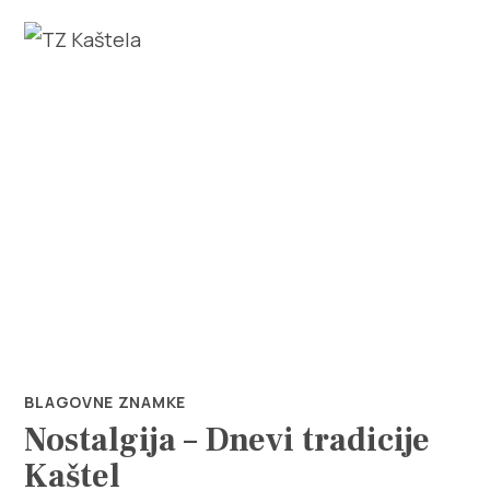
Raziščite
Destinacija
Kaj početi
Info
BLAGOVNE ZNAMKE
Nostalgija – Dnevi tradicije
Multimedija
Kaštel