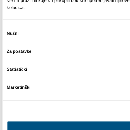
ste im pružili ili koje su prikupili dok ste upotrebljavali nji
kolačića.
Odabir
Nužni
pristanka
Za postavke
Statistički
Marketinški