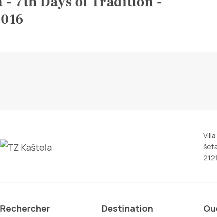
 - 7th Days of Tradition -
2016
Vill
šeta
2121
Rechercher
Destination
Que