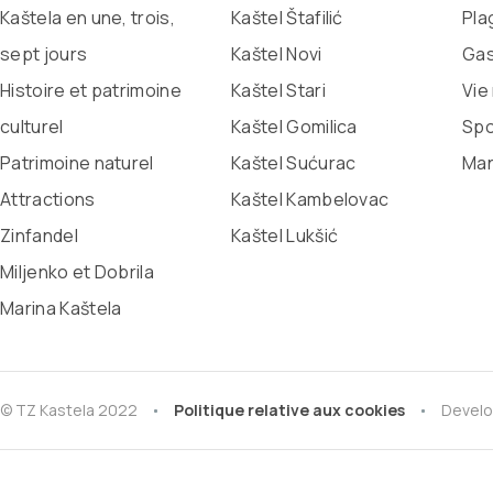
Kaštela en une, trois,
Kaštel Štafilić
Pla
sept jours
Kaštel Novi
Gas
Histoire et patrimoine
Kaštel Stari
Vie
culturel
Kaštel Gomilica
Spo
Patrimoine naturel
Kaštel Sućurac
Man
Attractions
Kaštel Kambelovac
Zinfandel
Kaštel Lukšić
Miljenko et Dobrila
Marina Kaštela
© TZ Kastela 2022
Politique relative aux cookies
Develo