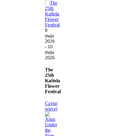
8
maja
2026
- 10
maja
2026
The
25th
Kaštela
Flower
Festival
Czytaj
więcej