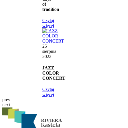
of
tradition
Czytaj
więcej
25
sierpnia
2022
JAZZ
COLOR
CONCERT
Czytaj
więcej
prev
next