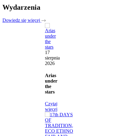
Wydarzenia
Dowiedz się więcej
17
sierpnia
2026
Arias
under
the
stars
Czytaj
więcej