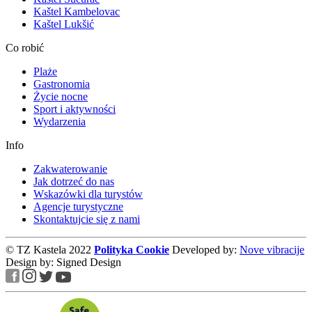
Kaštel Kambelovac
Kaštel Lukšić
Co robić
Plaże
Gastronomia
Życie nocne
Sport i aktywności
Wydarzenia
Info
Zakwaterowanie
Jak dotrzeć do nas
Wskazówki dla turystów
Agencje turystyczne
Skontaktujcie się z nami
© TZ Kastela 2022
Polityka Cookie
Developed by:
Nove vibracije
Design by:
Signed Design