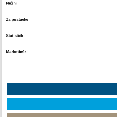
Nužni
pristanka
Za postavke
Statistički
Marketinški