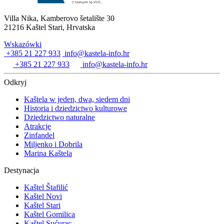
Villa Nika, Kamberovo šetalište 30
21216 Kaštel Stari, Hrvatska
Wskazówki
+385 21 227 933
info@kastela-info.hr
+385 21 227 933
info@kastela-info.hr
Odkryj
Kaštela w jeden, dwa, siedem dni
Historia i dziedzictwo kulturowe
Dziedzictwo naturalne
Atrakcje
Zinfandel
Miljenko i Dobrila
Marina Kaštela
Destynacja
Kaštel Štafilić
Kaštel Novi
Kaštel Stari
Kaštel Gomilica
Kaštel Sućurac