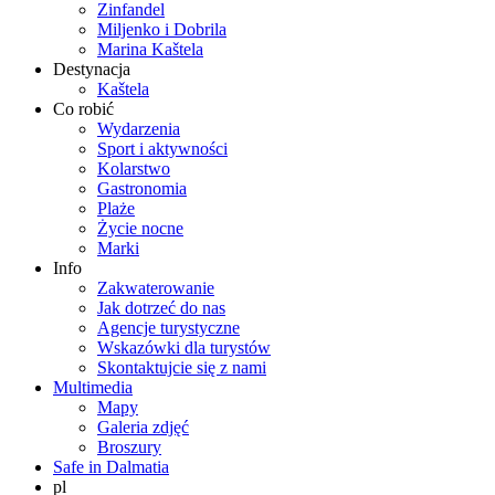
Zinfandel
Miljenko i Dobrila
Marina Kaštela
Destynacja
Kaštela
Co robić
Wydarzenia
Sport i aktywności
Kolarstwo
Gastronomia
Plaże
Życie nocne
Marki
Info
Zakwaterowanie
Jak dotrzeć do nas
Agencje turystyczne
Wskazówki dla turystów
Skontaktujcie się z nami
Multimedia
Mapy
Galeria zdjęć
Broszury
Safe in Dalmatia
pl