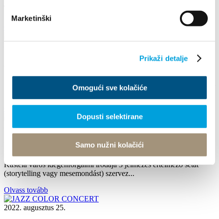
The 25th Kaštela Flower Festival
Marketinški
Olvass tovább
2024. augusztus 16.
Prikaži detalje
Arias Under the Stars
**Arias Under the Stars** August 16, 2024, Friday, 9:00 PM Kaštel
Omogući sve kolačiće
Stari, Brce Free admission Enjoy a magical...
Olvass tovább
Dopusti selektirane
2023. július 1. - 2023. szeptember 1.
Samo nužni kolačići
ÉRTELMEZŐ SÉTÁK
Kaštela város idegenforgalmi irodája 3 jelmezes értelmező sétát
(storytelling vagy mesemondást) szervez...
Olvass tovább
2022. augusztus 25.