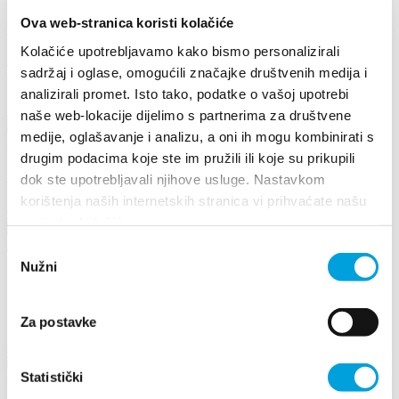
Ova web-stranica koristi kolačiće
2016. október 5.
Kaštel Kambelovac
Kolačiće upotrebljavamo kako bismo personalizirali
Események
sadržaj i oglase, omogućili značajke društvenih medija i
analizirali promet. Isto tako, podatke o vašoj upotrebi
Fedezzen fel többet
naše web-lokacije dijelimo s partnerima za društvene
medije, oglašavanje i analizu, a oni ih mogu kombinirati s
2026. augusztus 17.
drugim podacima koje ste im pružili ili koje su prikupili
Arias under the stars
dok ste upotrebljavali njihove usluge. Nastavkom
korištenja naših internetskih stranica vi prihvaćate našu
Olvass tovább
upotrebu kolačića.
Odabir
2026. június 26. - 2026. június 29.
Nužni
pristanka
17th DAYS OF TRADITION, ECO ETHNO FAIR AND
ISLAND PRODUCTS FAIR
Za postavke
Olvass tovább
Statistički
2026. május 8. - 2026. május 10.