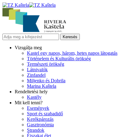
Vizsgálja meg
Kastel egy napos, három, hetes napos látogatás
Történelem és Kulturális örökség
Természeti örökség
Látnivalók
Zinfandel
Miljenko és Dobrila
Marina Kaštela
Rendeltetési hely
Kastély
Mit kell tenni?
Események
Sport és szabadidő
Kerékpározás
Gasztronómia
Strandok
Éjszakai élet