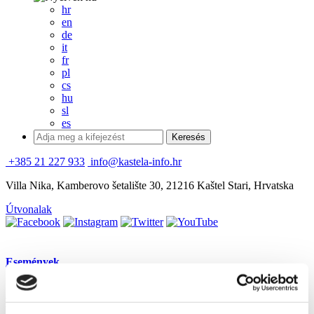
hr
en
de
it
fr
pl
cs
hu
sl
es
+385 21 227 933
info@kastela-info.hr
Villa Nika, Kamberovo šetalište 30, 21216 Kaštel Stari, Hrvatska
Útvonalak
Események
Autumn in Kaštela 2016 - Earth Fruit
Fair