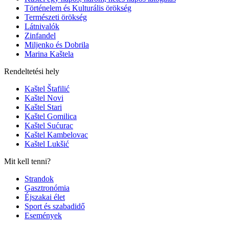
Történelem és Kulturális örökség
Természeti örökség
Látnivalók
Zinfandel
Miljenko és Dobrila
Marina Kaštela
Rendeltetési hely
Kaštel Štafilić
Kaštel Novi
Kaštel Stari
Kaštel Gomilica
Kaštel Sućurac
Kaštel Kambelovac
Kaštel Lukšić
Mit kell tenni?
Strandok
Gasztronómia
Éjszakai élet
Sport és szabadidő
Események