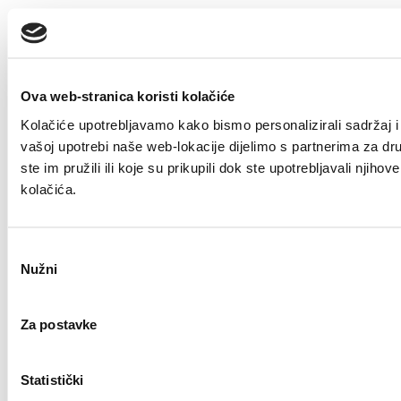
Ova web-stranica koristi kolačiće
Kolačiće upotrebljavamo kako bismo personalizirali sadržaj i 
vašoj upotrebi naše web-lokacije dijelimo s partnerima za dr
ste im pružili ili koje su prikupili dok ste upotrebljavali nji
kolačića.
Odabir
Nužni
pristanka
Za postavke
Statistički