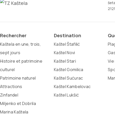
šeta
2121
Rechercher
Destination
Que
Kaštela en une, trois,
Kaštel Štafilić
Pla
sept jours
Kaštel Novi
Gas
Histoire et patrimoine
Kaštel Stari
Vie
culturel
Kaštel Gomilica
Spo
Patrimoine naturel
Kaštel Sućurac
Man
Attractions
Kaštel Kambelovac
Zinfandel
Kaštel Lukšić
Miljenko et Dobrila
Marina Kaštela