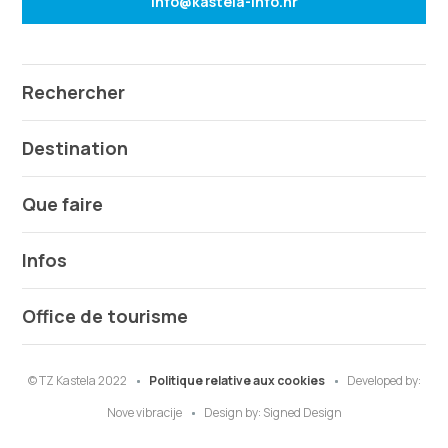
info@kastela-info.hr
Rechercher
Destination
Que faire
Infos
Office de tourisme
© TZ Kastela 2022
Politique relative aux cookies
Developed by:
Nove vibracije
Design by:
Signed Design