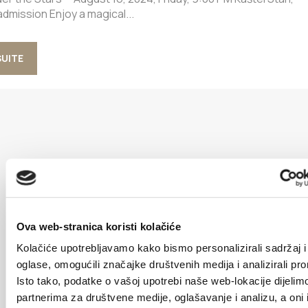
dmission Enjoy a magical...
SUITE
Ova web-stranica koristi kolačiće
Kolačiće upotrebljavamo kako bismo personalizirali sadržaj i
oglase, omogućili značajke društvenih medija i analizirali pr
Isto tako, podatke o vašoj upotrebi naše web-lokacije dijelim
partnerima za društvene medije, oglašavanje i analizu, a oni 