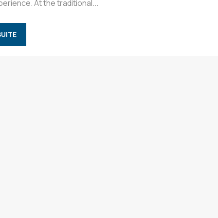
erience. At the traditional...
SUITE