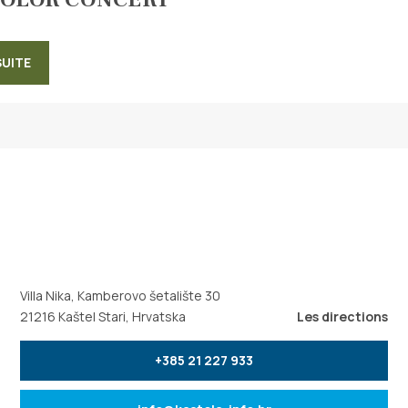
SUITE
Villa Nika, Kamberovo šetalište 30
21216 Kaštel Stari, Hrvatska
Les directions
+385 21 227 933