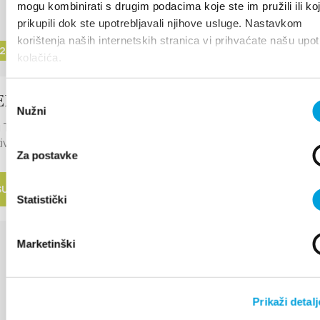
mogu kombinirati s drugim podacima koje ste im pružili ili ko
prikupili dok ste upotrebljavali njihove usluge. Nastavkom
korištenja naših internetskih stranica vi prihvaćate našu upo
2023 - 1 septembre 2023
kolačića.
NADES INTERPRÉTATIVES
Odabir
Nužni
pristanka
u Tourisme de Kaštela organise 3 promenades thématiques
ives (storytelling) à...
Za postavke
SUITE
Statistički
Marketinški
Prikaži detalj