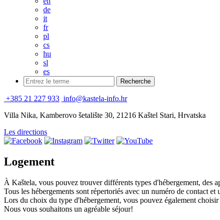
en
de
it
fr
pl
cs
hu
sl
es
+385 21 227 933
info@kastela-info.hr
Villa Nika, Kamberovo šetalište 30, 21216 Kaštel Stari, Hrvatska
Les directions
Logement
À Kaštela, vous pouvez trouver différents types d'hébergement, des ap
Tous les hébergements sont répertoriés avec un numéro de contact et un
Lors du choix du type d'hébergement, vous pouvez également choisir le
Nous vous souhaitons un agréable séjour!