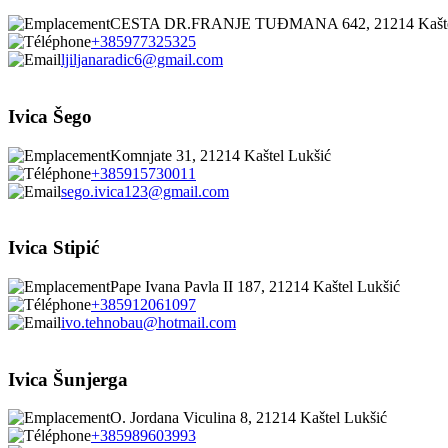
CESTA DR.FRANJE TUĐMANA 642, 21214 Kašte
+385977325325
ljiljanaradic6@gmail.com
Ivica Šego
Komnjate 31, 21214 Kaštel Lukšić
+385915730011
sego.ivica123@gmail.com
Ivica Stipić
Pape Ivana Pavla II 187, 21214 Kaštel Lukšić
+385912061097
ivo.tehnobau@hotmail.com
Ivica Šunjerga
O. Jordana Viculina 8, 21214 Kaštel Lukšić
+385989603993