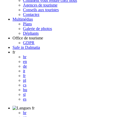
Comment vous rendre chez nous
Agences de tourisme
Conseils aux touristes
Contactez
Multimédias
Plans
Galerie de photos
Dépliants
Office de tourisme
GDPR
Safe in Dalmatia
fr
hr
en
de
it
fr
pl
cs
hu
sl
es
fr
hr