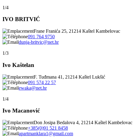
1/4
IVO BRITVIĆ
Frane Franića 25, 21214 Kaštel Kambelovac
091 764 9750
dunja-britvic@net.hr
1/3
Ivo Kaštelan
F. Tuđmana 41, 21214 Kaštel Lukšić
091 574 22 57
ewaka@net.hr
1/4
Ivo Macanović
Don Josipa Bedalova 4, 21214 Kaštel Kambelovac
+385(0)91 521 8458
apartmanklara1@gmail.com