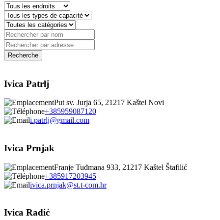
Ivica Patrlj
Put sv. Jurja 65, 21217 Kaštel Novi
+385959087120
i.patrlj@gmail.com
Ivica Prnjak
Franje Tuđmana 933, 21217 Kaštel Štafilić
+385917203945
ivica.prnjak@st.t-com.hr
Ivica Radić