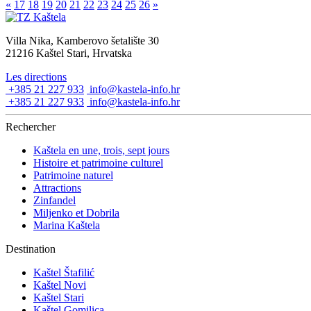
«
17
18
19
20
21
22
23
24
25
26
»
Villa Nika, Kamberovo šetalište 30
21216 Kaštel Stari, Hrvatska
Les directions
+385 21 227 933
info@kastela-info.hr
+385 21 227 933
info@kastela-info.hr
Rechercher
Kaštela en une, trois, sept jours
Histoire et patrimoine culturel
Patrimoine naturel
Attractions
Zinfandel
Miljenko et Dobrila
Marina Kaštela
Destination
Kaštel Štafilić
Kaštel Novi
Kaštel Stari
Kaštel Gomilica