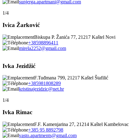
sunjerga.apartmani@gmail.com
1/4
Ivica Žarković
Biskupa P. Žanića 77, 21217 Kaštel Novi
+38598896411
mirela2252@gmail.com
Ivka Jezidžić
F.Tuđmana 799, 21217 Kaštel Štafilić
+385981808289
kristinajezidzic@net.hr
1/4
Ivka Rimac
F.F. Kamenjarina 27, 21214 Kaštel Kambelovac
+385 95 8892798
vasto.apartments@gmail.com