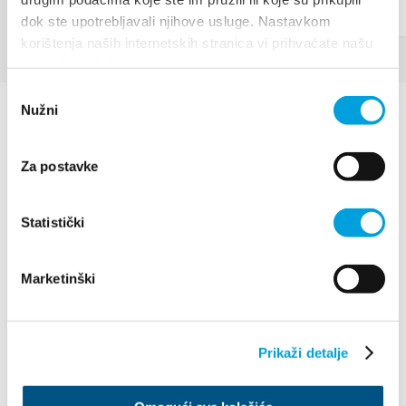
dok ste upotrebljavali njihove usluge. Nastavkom
korištenja naših internetskih stranica vi prihvaćate našu
upotrebu kolačića.
Odabir
Nužni
pristanka
Za postavke
Statistički
Villa Nika, Kamberovo šetalište 30
21216 Kaštel Stari, Hrvatska
Directions
Marketinški
+385 21 227 933
info@kastela-info.hr
Prikaži detalje