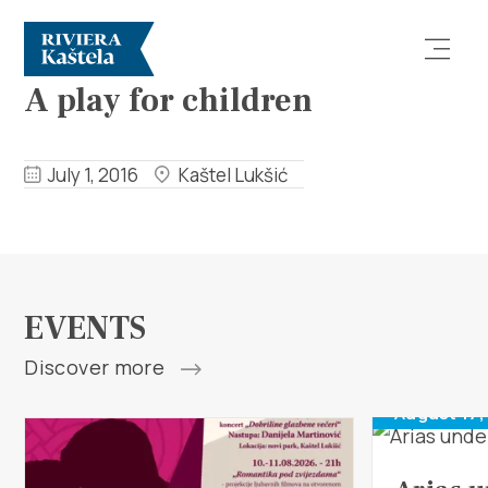
EVENTS
A play for children
July 1, 2016
Kaštel Lukšić
Explore
Destination
EVENTS
Discover more
What to do
August 17,
Info