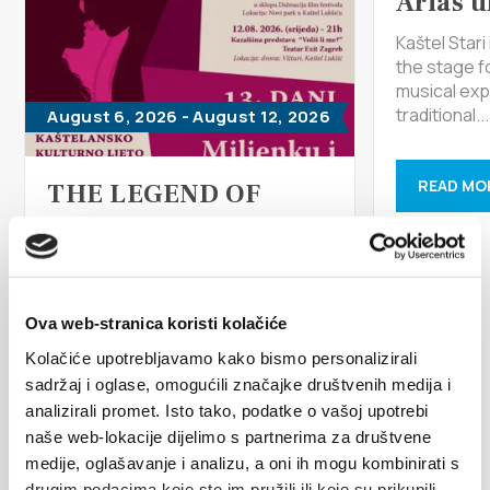
Arias u
Multimedia
Kaštel Star
the stage f
Tourist office
musical exp
traditional...
August 6, 2026 - August 12, 2026
Safe in Dalmatia
READ MO
THE LEGEND OF
en
MILJENKO I DOBRILA
For the 13th year in a row, the City
+385 21 227 933
of Kaštela and the Kaštela Tourist
Board want to brand Kaštela as
Ova web-stranica koristi kolačiće
the...
info@kastela-info.hr
Kolačiće upotrebljavamo kako bismo personalizirali
sadržaj i oglase, omogućili značajke društvenih medija i
READ MORE
analizirali promet. Isto tako, podatke o vašoj upotrebi
Villa Nika, Kamberovo šetalište 30,
naše web-lokacije dijelimo s partnerima za društvene
Directions
21216 Kaštel Stari, Hrvatska
medije, oglašavanje i analizu, a oni ih mogu kombinirati s
drugim podacima koje ste im pružili ili koje su prikupili