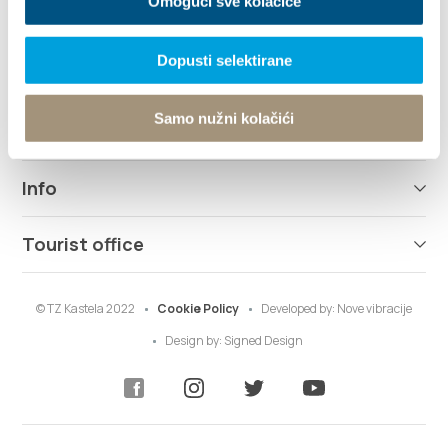
Omogući sve kolačiće
Explore
Dopusti selektirane
Destination
Samo nužni kolačići
What to do
Info
Tourist office
© TZ Kastela 2022
Cookie Policy
Developed by:
Nove vibracije
Design by:
Signed Design