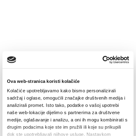
Multimedija
Safe in Dalmatia
sl
+385 21 227 933
info@kastela-info.hr
Ova web-stranica koristi kolačiće
Kolačiće upotrebljavamo kako bismo personalizirali
sadržaj i oglase, omogućili značajke društvenih medija i
Villa Nika, Kamberovo šetalište 30,
analizirali promet. Isto tako, podatke o vašoj upotrebi
Navodila
21216 Kaštel Stari, Hrvatska
naše web-lokacije dijelimo s partnerima za društvene
medije, oglašavanje i analizu, a oni ih mogu kombinirati s
drugim podacima koje ste im pružili ili koje su prikupili
dok ste upotrebljavali njihove usluge. Nastavkom