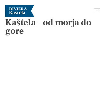
BROŠURE
Kaštela - od morja do
gore
Raziščite
Destinacija
Kaj početi
Info