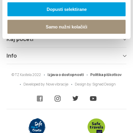
Raziščite
Dopusti selektirane
Destinacija
Samo nužni kolačići
Kaj početi
Info
© TZ Kastela 2022
Izjava o dostopnosti
Politika piškotkov
Developed by:
Nove vibracije
Design by:
Signed Design