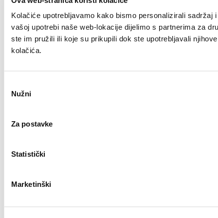
Kolačiće upotrebljavamo kako bismo personalizirali sadržaj i 
vašoj upotrebi naše web-lokacije dijelimo s partnerima za dr
ste im pružili ili koje su prikupili dok ste upotrebljavali nji
kolačića.
Odabir
Nužni
pristanka
Za postavke
Statistički
Marketinški