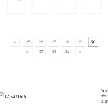
«
25
26
27
28
29
30
31
32
33
34
»
Vill
šeta
2121