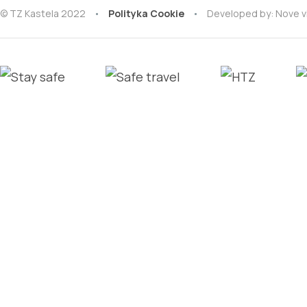
© TZ Kastela 2022
Polityka Cookie
Developed by:
Nove v