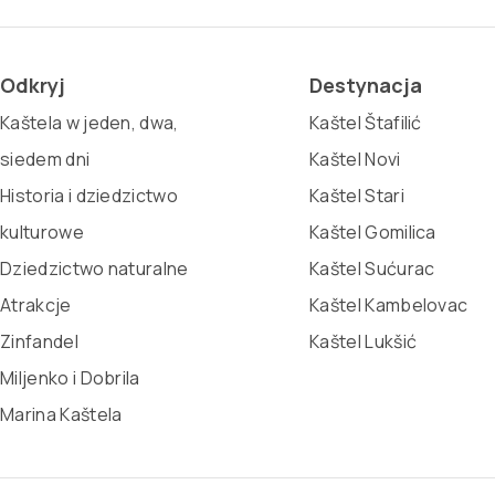
Odkryj
Destynacja
Kaštela w jeden, dwa,
Kaštel Štafilić
siedem dni
Kaštel Novi
Historia i dziedzictwo
Kaštel Stari
kulturowe
Kaštel Gomilica
Dziedzictwo naturalne
Kaštel Sućurac
Atrakcje
Kaštel Kambelovac
Zinfandel
Kaštel Lukšić
Miljenko i Dobrila
Marina Kaštela