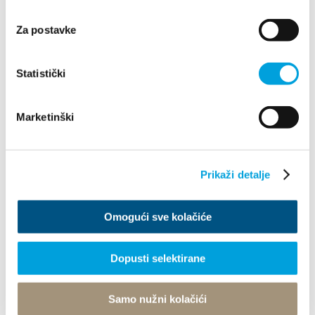
Villa Nika, Kamberovo šetalište 30
Za postavke
21216 Kaštel Stari, Hrvatska
Wskazówki
Statistički
+385 21 227 933
info@kastela-info.hr
Marketinški
Prikaži detalje
Odkryj
Omogući sve kolačiće
Destynacja
Co robić
Dopusti selektirane
Info
Samo nužni kolačići