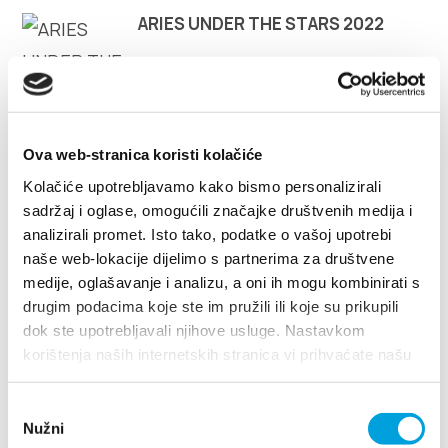
Multimedia
ARIES UNDER THE STARS 2022
Safe in Dalmatia
pl
Ova web-stranica koristi kolačiće
Kolačiće upotrebljavamo kako bismo personalizirali
JAZZ COLOR CONCERT
+385 21 227 933
sadržaj i oglase, omogućili značajke društvenih medija i
analizirali promet. Isto tako, podatke o vašoj upotrebi
naše web-lokacije dijelimo s partnerima za društvene
info@kastela-info.hr
medije, oglašavanje i analizu, a oni ih mogu kombinirati s
drugim podacima koje ste im pružili ili koje su prikupili
dok ste upotrebljavali njihove usluge. Nastavkom
Villa Nika, Kamberovo šetalište 30,
korištenja naših internetskih stranica vi prihvaćate našu
Wskazówki
21216 Kaštel Stari, Hrvatska
upotrebu kolačića.
Odabir
Nužni
pristanka