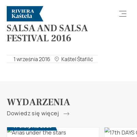
WYDARZENIA
SALSA AND SALSA
FESTIVAL 2016
1 września 2016
Kaštel Štafilić
Odkryj
Destynacja
WYDARZENIA
Co robić
Dowiedz się więcej
Info
17 sierpnia 2026