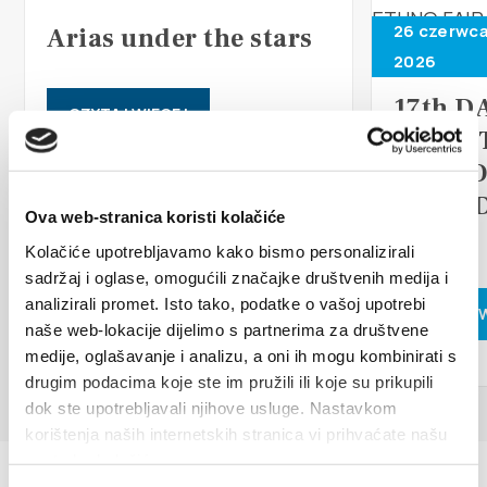
Multimedia
26 czerwca
Arias under the stars
2026
Safe in Dalmatia
17th D
CZYTAJ WIĘCEJ
pl
TRADI
ETHNO
ISLAN
Ova web-stranica koristi kolačiće
+385 21 227 933
FAIR
Kolačiće upotrebljavamo kako bismo personalizirali
sadržaj i oglase, omogućili značajke društvenih medija i
info@kastela-info.hr
analizirali promet. Isto tako, podatke o vašoj upotrebi
CZYTAJ 
naše web-lokacije dijelimo s partnerima za društvene
medije, oglašavanje i analizu, a oni ih mogu kombinirati s
Villa Nika, Kamberovo šetalište 30,
drugim podacima koje ste im pružili ili koje su prikupili
Wskazówki
21216 Kaštel Stari, Hrvatska
dok ste upotrebljavali njihove usluge. Nastavkom
korištenja naših internetskih stranica vi prihvaćate našu
upotrebu kolačića.