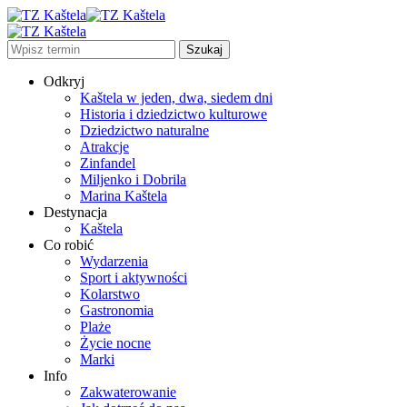
Odkryj
Kaštela w jeden, dwa, siedem dni
Historia i dziedzictwo kulturowe
Dziedzictwo naturalne
Atrakcje
Zinfandel
Miljenko i Dobrila
Marina Kaštela
Destynacja
Kaštela
Co robić
Wydarzenia
Sport i aktywności
Kolarstwo
Gastronomia
Plaże
Życie nocne
Marki
Info
Zakwaterowanie