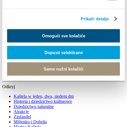
Program
143,36 kB • DOC
Naputak za izlagace
21,165 kB • DOCX
Opci uvjeti
21,696 kB • DOCX
Prikaži detalje
Nostalgia - Dni Kasztelskiej tradycji
Omogući sve kolačiće
Czytaj więcej
Villa Nika, Kamberovo šetalište 30
Dopusti selektirane
21216 Kaštel Stari, Hrvatska
Wskazówki
Samo nužni kolačići
+385 21 227 933
info@kastela-info.hr
+385 21 227 933
info@kastela-info.hr
Odkryj
Kaštela w jeden, dwa, siedem dni
Historia i dziedzictwo kulturowe
Dziedzictwo naturalne
Atrakcje
Zinfandel
Miljenko i Dobrila
Marina Kaštela