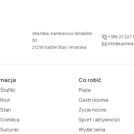
Villa Nika, Kamberovo šetalište
+385 21 227 
30
info@kastela-
21216 Kaštel Stari, Hrvatska
ynacja
Co robić
Štafilić
Plaże
 Novi
Gastronomia
 Stari
Życie nocne
 Gomilica
Sport i aktywności
 Sućurac
Wydarzenia