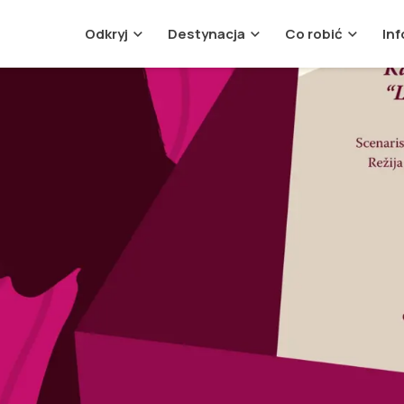
Odkryj
Destynacja
Co robić
Inf