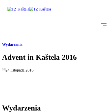
Wydarzenia
Odkryj
Advent in Kaštela 2016
Destynacja
24 listopada 2016
Co robić
Info
Multimedia
Wydarzenia