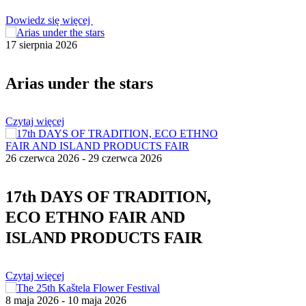
Safe in Dalmatia
Dowiedz się więcej
17 sierpnia 2026
pl
Arias under the stars
+385 21 227 933
info@kastela-info.hr
Czytaj więcej
Villa Nika, Kamberovo šetalište 30,
21216 Kaštel Stari, Hrvatska
26 czerwca 2026 - 29 czerwca 2026
17th DAYS OF TRADITION,
ECO ETHNO FAIR AND
ISLAND PRODUCTS FAIR
Czytaj więcej
8 maja 2026 - 10 maja 2026