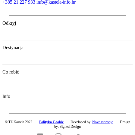
+385 21 227 933
info@kastela-info.hr
Odkryj
Destynacja
Co robić
Info
© TZ Kastela 2022
Polityka Cookie
Developed by:
Nove vibracije
Design
by:
Signed Design