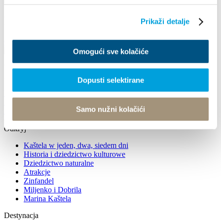
Festiwal Kwiatów Kastela
Prikaži detalje
Czytaj więcej
Omogući sve kolačiće
Villa Nika, Kamberovo šetalište 30
21216 Kaštel Stari, Hrvatska
Dopusti selektirane
Wskazówki
+385 21 227 933
info@kastela-info.hr
Samo nužni kolačići
+385 21 227 933
info@kastela-info.hr
Odkryj
Kaštela w jeden, dwa, siedem dni
Historia i dziedzictwo kulturowe
Dziedzictwo naturalne
Atrakcje
Zinfandel
Miljenko i Dobrila
Marina Kaštela
Destynacja