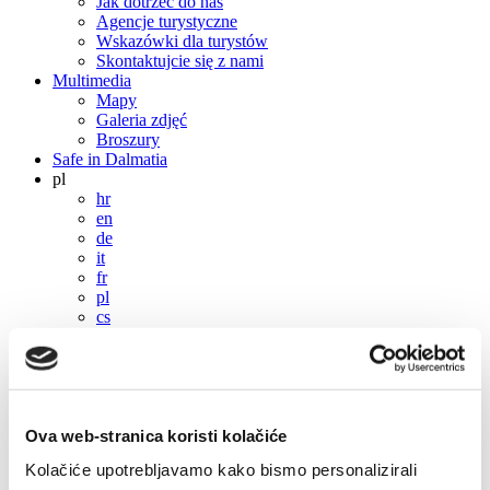
Jak dotrzeć do nas
Agencje turystyczne
Wskazówki dla turystów
Skontaktujcie się z nami
Multimedia
Mapy
Galeria zdjęć
Broszury
Safe in Dalmatia
pl
hr
en
de
it
fr
pl
cs
hu
sl
es
pl
hr
Ova web-stranica koristi kolačiće
en
Kolačiće upotrebljavamo kako bismo personalizirali
de