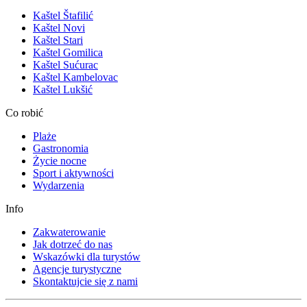
Kaštel Štafilić
Kaštel Novi
Kaštel Stari
Kaštel Gomilica
Kaštel Sućurac
Kaštel Kambelovac
Kaštel Lukšić
Co robić
Plaże
Gastronomia
Życie nocne
Sport i aktywności
Wydarzenia
Info
Zakwaterowanie
Jak dotrzeć do nas
Wskazówki dla turystów
Agencje turystyczne
Skontaktujcie się z nami