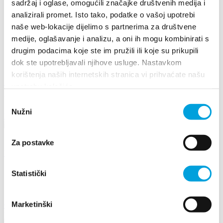
it
sadržaj i oglase, omogućili značajke društvenih medija i
fr
analizirali promet. Isto tako, podatke o vašoj upotrebi
pl
naše web-lokacije dijelimo s partnerima za društvene
cs
hu
medije, oglašavanje i analizu, a oni ih mogu kombinirati s
sl
drugim podacima koje ste im pružili ili koje su prikupili
es
dok ste upotrebljavali njihove usluge. Nastavkom
korištenja naših internetskih stranica vi prihvaćate našu
+385 21 227 933
info@kastela-info.hr
upotrebu kolačića.
Villa Nika, Kamberovo šetalište 30, 21216 Kaštel Stari, Hrvatska
Odabir
Nužni
pristanka
Wskazówki
Za postavke
Wydarzenia
20. KAŠTEL FLOWERS FESTIVAL
Statistički
3 maja 2021 - 16 maja 2021
Marketinški
Opci podaci
734,164 kB • DOCX
Poziv natjecanje za najljepsi
perivoj
459,006 kB • DOCX