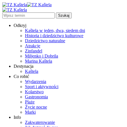
Odkryj
Kaštela w jeden, dwa, siedem dni
Historia i dziedzictwo kulturowe
Dziedzictwo naturalne
Atrakcje
Zinfandel
Miljenko i Dobrila
Marina Kaštela
Destynacja
Kaštela
Co robić
Wydarzenia
Sport i aktywności
Kolarstwo
Gastronomia
Plaże
Życie nocne
Marki
Info
Zakwaterowanie