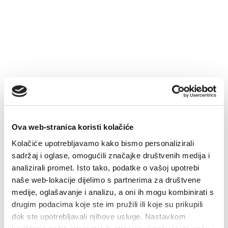
Multimedia
Safe in Dalmatia
pl
+385 21 227 933
Ova web-stranica koristi kolačiće
info@kastela-info.hr
Kolačiće upotrebljavamo kako bismo personalizirali
sadržaj i oglase, omogućili značajke društvenih medija i
analizirali promet. Isto tako, podatke o vašoj upotrebi
Villa Nika, Kamberovo šetalište 30,
naše web-lokacije dijelimo s partnerima za društvene
Wskazówki
21216 Kaštel Stari, Hrvatska
medije, oglašavanje i analizu, a oni ih mogu kombinirati s
drugim podacima koje ste im pružili ili koje su prikupili
dok ste upotrebljavali njihove usluge. Nastavkom