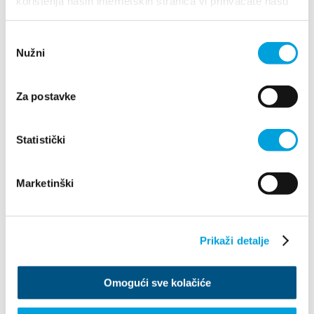
korištenja naših internetskih stranica vi prihvaćate našu
upotrebu kolačića.
Odabir
Nužni
pristanka
Za postavke
Statistički
Villa Nika, Kamberovo šetalište 30
21216 Kaštel Stari, Hrvatska
Wskazówki
Marketinški
+385 21 227 933
info@kastela-info.hr
Prikaži detalje
Omogući sve kolačiće
Odkryj