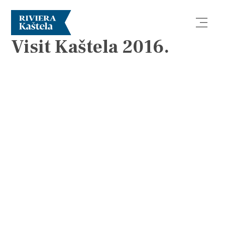
BROSZURY
Visit Kaštela 2016.
Odkryj
Destynacja
Co robić
Info