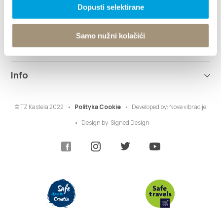
Dopusti selektirane
Destynacja
Samo nužni kolačići
Co robić
Info
© TZ Kastela 2022
Polityka Cookie
Developed by:
Nove vibracije
Design by:
Signed Design