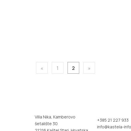
«
1
2
»
Villa Nika, Kamberovo
+385 21 227 933
šetalište 30
info@kastela-info
21216 Kaštel Stari, Hrvatska