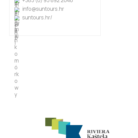
+385 (0) 95 892 2046
info@suntours.hr
suntours.hr/