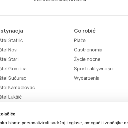
stynacja
Co robić
tel Štafilić
Plaże
štel Novi
Gastronomia
štel Stari
Życie nocne
štel Gomilica
Sport i aktywności
štel Sućurac
Wydarzenia
štel Kambelovac
štel Lukšić
kolačiće
ko bismo personalizirali sadržaj i oglase, omogućili značajke d