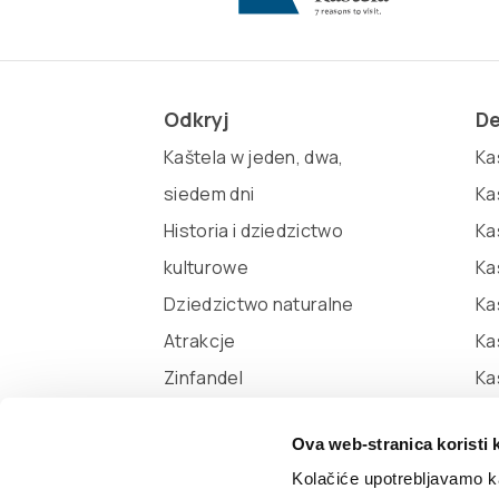
Odkryj
De
Kaštela w jeden, dwa,
Kaš
siedem dni
Ka
Historia i dziedzictwo
Ka
kulturowe
Ka
Dziedzictwo naturalne
Ka
Atrakcje
Ka
Zinfandel
Ka
Miljenko i Dobrila
Ova web-stranica koristi 
Marina Kaštela
Kolačiće upotrebljavamo ka