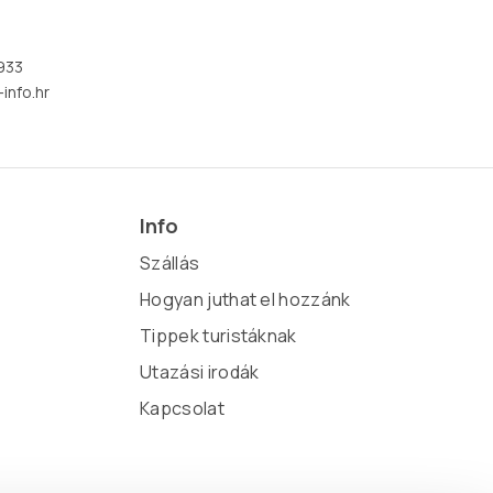
933
info.hr
Info
Szállás
Hogyan juthat el hozzánk
Tippek turistáknak
Utazási irodák
Kapcsolat