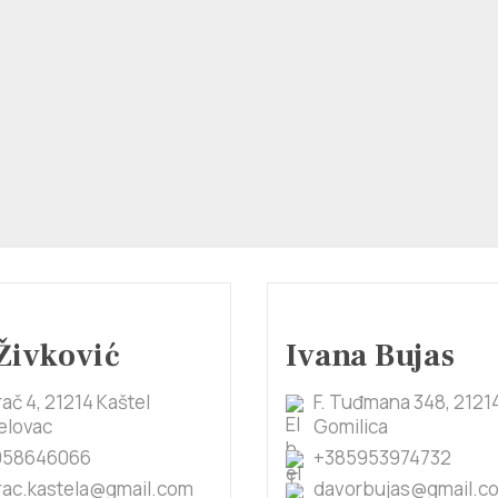
Živković
Ivana Bujas
ač 4, 21214 Kaštel
F. Tuđmana 348, 21214
lovac
Gomilica
958646066
+385953974732
ac.kastela@gmail.com
davorbujas@gmail.c