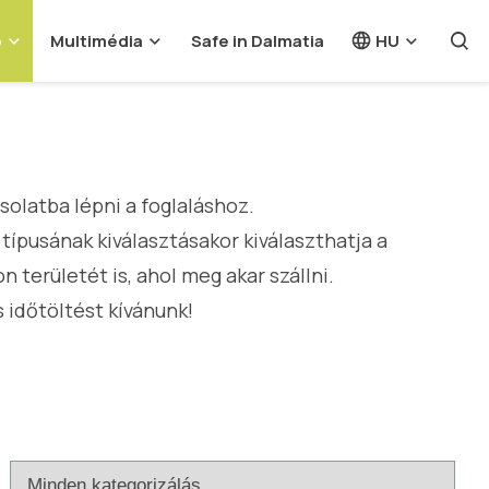
o
Multimédia
Safe in Dalmatia
HU
csolatba lépni a foglaláshoz.
s típusának kiválasztásakor kiválaszthatja a
n területét is, ahol meg akar szállni.
 időtöltést kívánunk!