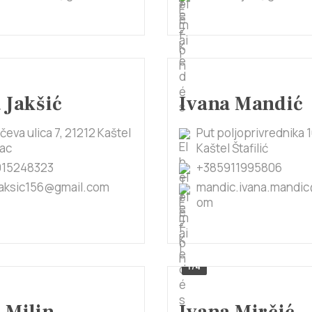
 Jakšić
Ivana Mandić
eva ulica 7, 21212 Kaštel
Put poljoprivrednika 1
ac
Kaštel Štafilić
915248323
+385911995806
jaksic156@gmail.com
mandic.ivana.mandic
om
1/4