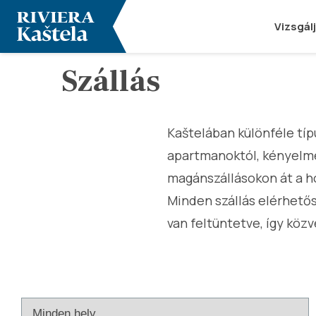
Vizsgál
Szállás
Kaštelában különféle típu
apartmanoktól, kényelmes
magánszállásokon át a ho
Minden szállás elérhető
van feltüntetve, így közv