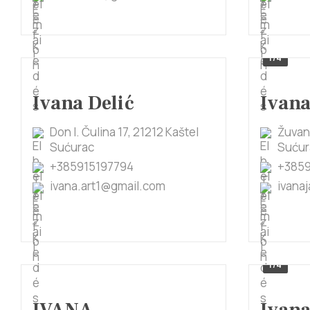
1/4
Ivana Delić
Ivana
Don I. Čulina 17, 21212 Kaštel
Žuvanč
Sućurac
Sućur
+385915197794
+385
ivana.art1@gmail.com
ivana
1/4