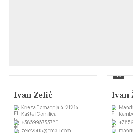
1/4
Ivan Zelić
Ivan 
Kneza Domagoja 4, 21214
Mandr
Kaštel Gomilica
Kambe
+385996733780
+385
zele2505@gmail.com
mandr