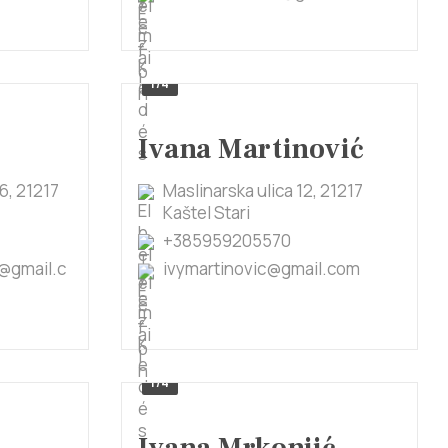
1/4
Ivana Martinović
6, 21217
Maslinarska ulica 12, 21217
Kaštel Stari
+385959205570
@gmail.c
ivymartinovic@gmail.com
1/4