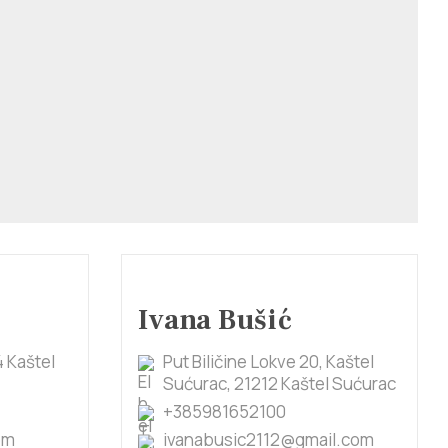
Ivana Bušić
 Kaštel
Put Biličine Lokve 20, Kaštel
Sućurac, 21212 Kaštel Sućurac
+385981652100
om
ivanabusic2112@gmail.com