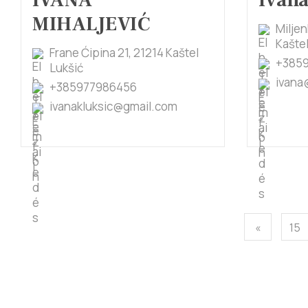
IVANA
Ivana
MIHALJEVIĆ
Miljen
Kaštel
Frane Ćipina 21, 21214 Kaštel
+385
Lukšić
ivana
+385977986456
ivanakluksic@gmail.com
«
15