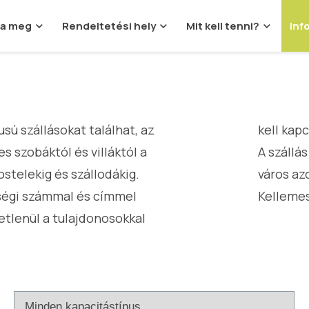
ja meg
Rendeltetési hely
Mit kell tenni?
Inf
sú szállásokat találhat, az
kell kap
 szobáktól és villáktól a
A szállá
stelekig és szállodákig.
város azo
ségi számmal és címmel
Kellemes
etlenül a tulajdonosokkal