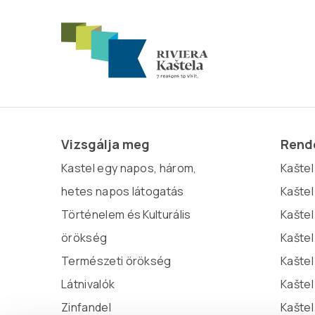
Vizsgálja meg
Rende
Kastel egy napos, három,
Kaštel 
hetes napos látogatás
Kaštel
Történelem és Kulturális
Kaštel
örökség
Kaštel
Természeti örökség
Kaštel
Látnivalók
Kašte
Zinfandel
Kaštel