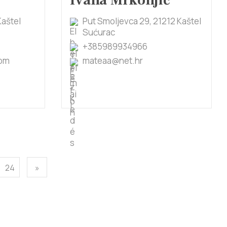
Ivana Mrkonjić
Kaštel
Put Smoljevca 29, 21212 Kaštel
Sućurac
+385989934966
com
mateaa@net.hr
24
»