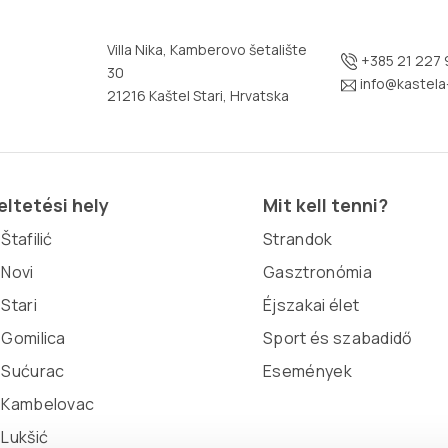
Villa Nika, Kamberovo šetalište
+385 21 227 
30
info@kastela-
21216 Kaštel Stari, Hrvatska
ltetési hely
Mit kell tenni?
Štafilić
Strandok
 Novi
Gasztronómia
 Stari
Éjszakai élet
 Gomilica
Sport és szabadidő
 Sućurac
Események
l Kambelovac
 Lukšić