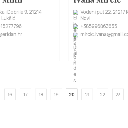
 Milin
Ivana Mirčić
ka i Dobrile 9, 21214
Vodeni put 22, 21217 
 Lukšić
Novi
915277796
+385996863655
@eridan.hr
mircic.ivana@gmail.
16
17
18
19
20
21
22
23